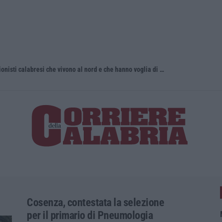
Torna in Calabria: OSM cerca professionisti calabresi che vivono al nord e che hanno voglia di rientrare nella terra di origine
Tragedia a 
Cosenza, contestata la selezione
per il primario di Pneumologia