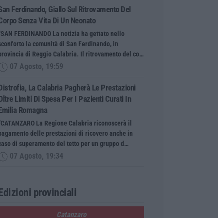
San Ferdinando, Giallo Sul Ritrovamento Del
Corpo Senza Vita Di Un Neonato
“SAN FERDINANDO La notizia ha gettato nello
sconforto la comunità di San Ferdinando, in
provincia di Reggio Calabria. Il ritrovamento del co…
07 Agosto, 19:59
Distrofia, La Calabria Pagherà Le Prestazioni
Oltre Limiti Di Spesa Per I Pazienti Curati In
Emilia Romagna
“CATANZARO La Regione Calabria riconoscerà il
pagamento delle prestazioni di ricovero anche in
caso di superamento del tetto per un gruppo d…
07 Agosto, 19:34
Edizioni provinciali
Catanzaro