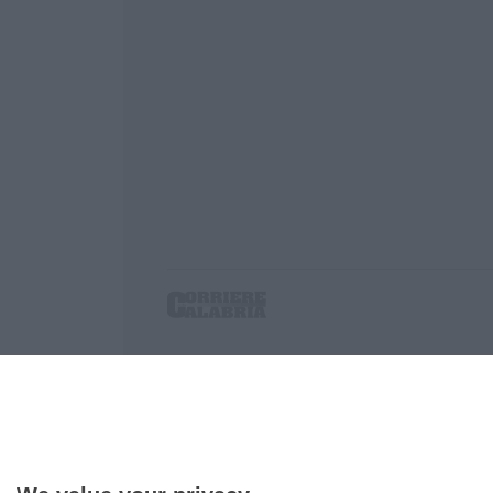
Corriere delle Calabria è una testata giornalist
P.IVA. 03199620794, Via del mare 6/G, S.Eufem
Iscrizione tribunale di Lamezia Terme 5/2011 - D
Effettua una ricerca sul Corriere delle Calabria