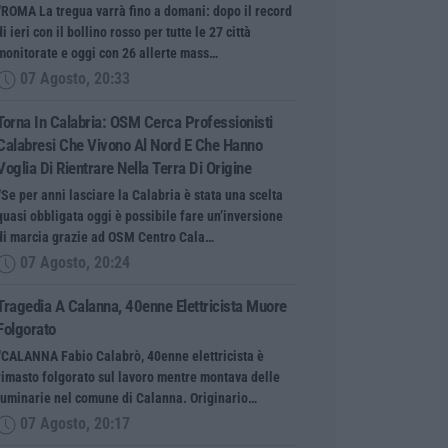
“ROMA La tregua varrà fino a domani: dopo il record
di ieri con il bollino rosso per tutte le 27 città
monitorate e oggi con 26 allerte mass…
07 Agosto, 20:33
Torna In Calabria: OSM Cerca Professionisti
Calabresi Che Vivono Al Nord E Che Hanno
Voglia Di Rientrare Nella Terra Di Origine
“Se per anni lasciare la Calabria è stata una scelta
quasi obbligata oggi è possibile fare un’inversione
di marcia grazie ad OSM Centro Cala…
07 Agosto, 20:24
Tragedia A Calanna, 40enne Elettricista Muore
Folgorato
“CALANNA Fabio Calabrò, 40enne elettricista è
rimasto folgorato sul lavoro mentre montava delle
luminarie nel comune di Calanna. Originario…
07 Agosto, 20:17