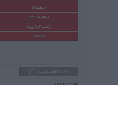
Cosenza
Vibo Valentia
Reggio Calabria
Crotone
Vuoi fare pubblicità?
News&Com SRL
Telefono:
0968-53665
Email:
newsandcom@gmail.com