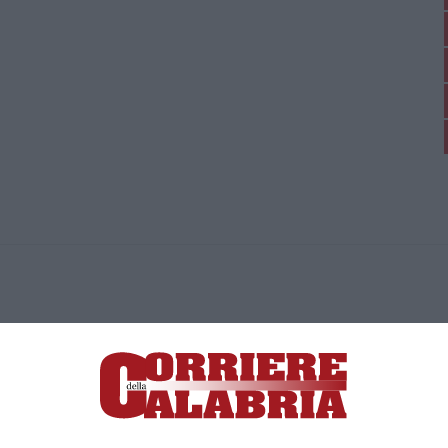
ica di News&Com S.r.l ©2012-
-2026. Tutti i diritti riservati.
ia, Lamezia Terme (CZ)
irettore responsabile Paola Militano |
Privacy