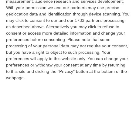
08 Agosto, 14:34
measurement, audience research and services development.
With your permission we and our partners may use precise
Travolge I Ciclisti E Poi Torna Indietro Per Investirli Ancora:
geolocation data and identification through device scanning. You
Fermato
may click to consent to our and our 1733 partners’ processing
as described above. Alternatively you may click to refuse to
“Una mattinata in bicicletta si è trasformata in una scena di violenza a
consent or access more detailed information and change your
Lanzo Torinese, lungo la strada che conduce verso Coassolo. Un auto…
preferences before consenting.
Please note that some
08 Agosto, 13:18
processing of your personal data may not require your consent,
but you have a right to object to such processing. Your
Investimenti Sostenibili 4.0, 448 Milioni Per Le Imprese Del Sud
preferences will apply to this website only. You can change your
“Quattrocentoquarantotto milioni di euro per sostenere gli investimenti
preferences or withdraw your consent at any time by returning
innovativi e sostenibili delle imprese del Mezzogiorno, Calabria com…
to this site and clicking the "Privacy" button at the bottom of the
webpage.
08 Agosto, 12:29
Elettricista Morto Folgorato A Calanna, Disposta L’autopsia:
Sequestrato Il Furgone Della Ditta
“REGGIO CALABRIA La Procura della Repubblica di Reggio Calabria ha
disposto l’autopsia sul corpo di Antonino Fabio Calabrò, l’elettricista d…
08 Agosto, 12:09