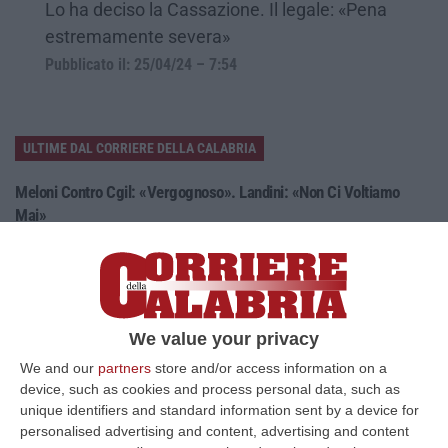
Lo ha deciso la Cassazione. Il legale: «Pena
estremamente severa»
Pubblicato il: 25/04/24 – 7:54
ULTIME DAL CORRIERE DELLA CALABRIA
Meloni Contro Cgil: «Vergognoso». Landini: «Non Ci Voltiamo
Mai»
” «Voltare le spalle durante la commemorazione di Marcinelle è un gesto
grave e vergognoso. Oggi, durante la cerimonia per i 262 lavoratori…
08 Agosto, 15:11
“Carenze Informative” E Procedure Spesso “saltate”. Le Criticità
We value your privacy
Della Legislazione Regionale Nel 2025
We and our
partners
store and/or access information on a
“CATANZARO La Corte dei Conti promuove “con riserva” (con molte
device, such as cookies and process personal data, such as
riserve…) la produzione legislativa della Regione Calabria nel 2025.
unique identifiers and standard information sent by a device for
Nella r…
personalised advertising and content, advertising and content