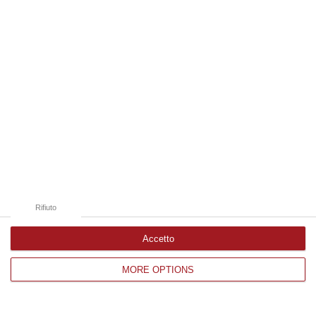
Edizioni provinciali
Catanzaro
Cosenza
Vibo Valentia
Reggio Calabria
Crotone
Rifiuto
Accetto
Corriere delle Calabria è una testata giornalistica di News&Com S.r.l
MORE OPTIONS
©2012-
-2026. Tutti i diritti riservati.
P.IVA. 03199620794, Via del mare 6/G, S.Eufemia, Lamezia Terme