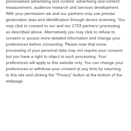
personalised advertising and content, advertising and content
measurement, audience research and services development.
Stabilimenti Balneari Al Setaccio Della Gdf Nel Crotonese:
With your permission we and our partners may use precise
Accertati Ampliamenti Abusivi E Carenze Igieniche
geolocation data and identification through device scanning. You
“CROTONE Nell’ambito di una serie di attività disposte dal Reparto
may click to consent to our and our 1733 partners’ processing
Operativo Aeronavale di Vibo Valentia finalizzate alla tutela del
as described above. Alternatively you may click to refuse to
demanio…
consent or access more detailed information and change your
07 Agosto, 6:18
preferences before consenting.
Please note that some
processing of your personal data may not require your consent,
Calabria, Nasce Il “Circuito Dell’ospitalità E Dell’offerta Ricettiva”:
but you have a right to object to such processing. Your
Una Rete Del Turismo Di Qualità
preferences will apply to this website only. You can change your
preferences or withdraw your consent at any time by returning
“CATANZARO La Regione Calabria punta a consolidare il suo nuovo
to this site and clicking the "Privacy" button at the bottom of the
posizionamento turistico con uno strumento che premia la qualità
webpage.
dell’accogl…
07 Agosto, 6:10
Sistema Bibliotecario Vibonese, La Dura Replica Di Soriano E
Romeo: «Il Fallimento È Di Chi Ha Staccato La Spina»
“VIBO VALENTIA «In queste ore si stanno susseguendo dichiarazioni e
prese di posizione sul futuro del Sistema Bibliotecario Vibonese.
Compre…