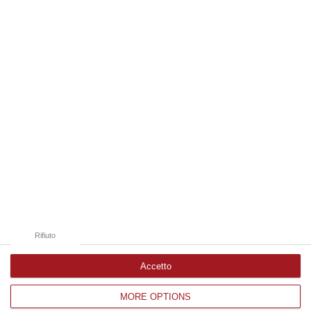
06 Agosto, 22:18
Edizioni provinciali
Catanzaro
Cosenza
Vibo Valentia
Reggio Calabria
Crotone
Rifiuto
Accetto
MORE OPTIONS