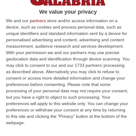
Il provvedimento è stato confermato per la
We value your privacy
persistenza di elementi che proverebbero
We and our
partners
store and/or access information on a
tentativi di condizionamento della criminalità
device, such as cookies and process personal data, such as
organizzata
unique identifiers and standard information sent by a device for
Pubblicato il: 26/02/24 – 11:53
personalised advertising and content, advertising and content
measurement, audience research and services development.
With your permission we and our partners may use precise
geolocation data and identification through device scanning. You
ULTIME DAL CORRIERE DELLA CALABRIA
may click to consent to our and our 1733 partners’ processing
as described above. Alternatively you may click to refuse to
Unical E La Ricerca, La Ministra Bernini: «Qui L’astrofisica Del
consent or access more detailed information and change your
preferences before consenting.
Please note that some
Futuro, Dalla Calabria Allo Spazio Profondo»
processing of your personal data may not require your consent,
“RENDE Il Ministro dell’Università e della Ricerca Anna Maria Bernini è in
but you have a right to object to such processing. Your
visita istituzionale all’Università della Calabria. Al centro del…
preferences will apply to this website only. You can change your
07 Agosto, 14:04
preferences or withdraw your consent at any time by returning
to this site and clicking the "Privacy" button at the bottom of the
Ponte Sullo Stretto, Cgil: «Calabria Sconnessa E Dubbi Sui Conti, Si
webpage.
Investa Sulle Priorità»
“LAMEZIA TERME “Il via libera dato alla progettazione esecutiva del