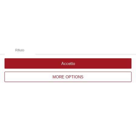
Edizioni provinciali
Catanzaro
Cosenza
Rifiuto
Vibo Valentia
Accetto
Reggio Calabria
MORE OPTIONS
Crotone
Corriere delle Calabria è una testata giornalistica di News&Com S.r.l