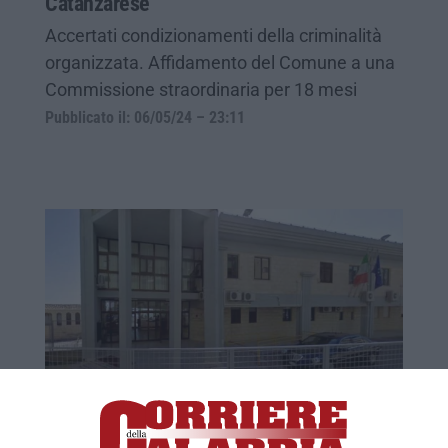
Catanzarese
Accertati condizionamenti della criminalità
organizzata. Affidamento del Comune a una
Commissione straordinaria per 18 mesi
Pubblicato il: 06/05/24 – 23:11
‘Ndrangheta, interdittiva antimafia per
un’azienda agricola di Crotone