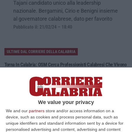
Tajani candidato unico alla leadership
nazionale. Bergamini, Cirio e Benigni insieme
al governatore calabrese, dato per favorito
Pubblicato il: 21/02/24 – 18:40
ULTIME DAL CORRIERE DELLA CALABRIA
Torna In Calabria: OSM Cerca Professionisti Calabresi Che Vivono
Al Nord E Che Hanno Voglia Di Rientrare Nella Terra Di Origine
“Se per anni lasciare la Calabria è stata una scelta quasi obbligata oggi è
possibile fare un’inversione di marcia grazie ad OSM Centro Cala…
07 Agosto, 20:24
We value your privacy
Tragedia A Calanna, 40enne Elettricista Muore Folgorato
We and our
partners
store and/or access information on a
“CALANNA Fabio Calabrò, 40enne elettricista è rimasto folgorato sul
device, such as cookies and process personal data, such as
lavoro mentre montava delle luminarie nel comune di Calanna.
unique identifiers and standard information sent by a device for
Originario…
personalised advertising and content, advertising and content