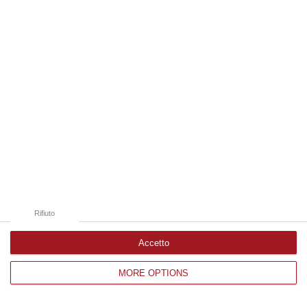
Edizioni provinciali
Catanzaro
Cosenza
Vibo Valentia
Reggio Calabria
Crotone
Rifiuto
Accetto
MORE OPTIONS
Corriere delle Calabria è una testata giornalistica di News&Com S.r.l
©2012-
-2026. Tutti i diritti riservati.