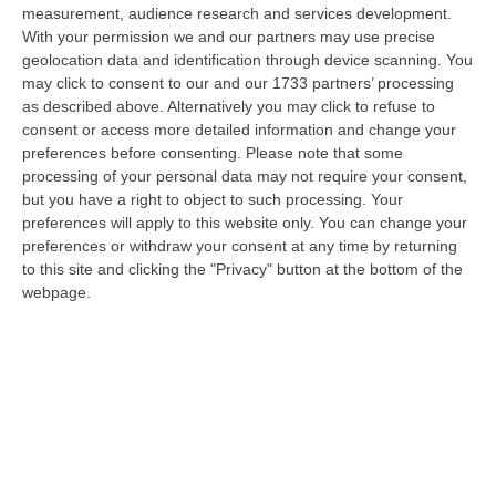
07 Agosto, 20:17
measurement, audience research and services development.
With your permission we and our partners may use precise
San Ferdinando, Giallo Sul Ritrovamento Del Corpo Senza Vita Di
geolocation data and identification through device scanning. You
Un Neonato
may click to consent to our and our 1733 partners’ processing
as described above. Alternatively you may click to refuse to
“SAN FERDINANDO La notizia ha gettato nello sconforto la comunità di
consent or access more detailed information and change your
San Ferdinando, in provincia di Reggio Calabria. Il ritrovamento del co…
preferences before consenting.
Please note that some
07 Agosto, 19:59
processing of your personal data may not require your consent,
but you have a right to object to such processing. Your
Distrofia, La Calabria Pagherà Le Prestazioni Oltre Limiti Di Spesa
preferences will apply to this website only. You can change your
Per I Pazienti Curati In Emilia Romagna
preferences or withdraw your consent at any time by returning
“CATANZARO La Regione Calabria riconoscerà il pagamento delle
to this site and clicking the "Privacy" button at the bottom of the
prestazioni di ricovero anche in caso di superamento del tetto per un
webpage.
gruppo d…
07 Agosto, 19:34
«Narcos Colombiani In Ucraina Per Addestrarsi All’uso Dei Droni»
“Narcos e altri gruppi della criminalità organizzata colombiana stanno
inviando propri uomini a combattere in Ucraina, come volontari all’in…
07 Agosto, 18:59