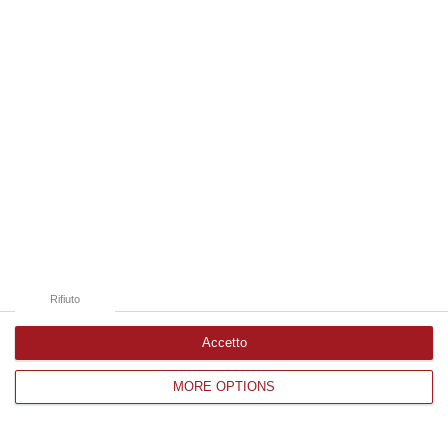
Edizioni provinciali
Catanzaro
Cosenza
Vibo Valentia
Reggio Calabria
Crotone
Rifiuto
Accetto
MORE OPTIONS
Corriere delle Calabria è una testata giornalistica di News&Com S.r.l
©2012-
-2026. Tutti i diritti riservati.
P.IVA. 03199620794, Via del mare 6/G, S.Eufemia, Lamezia Terme