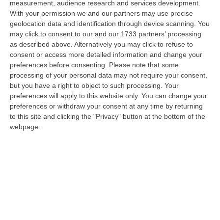
measurement, audience research and services development.
07 Agosto, 14:04
With your permission we and our partners may use precise
geolocation data and identification through device scanning. You
Ponte Sullo Stretto, Cgil: «Calabria Sconnessa E Dubbi Sui Conti, Si
may click to consent to our and our 1733 partners’ processing
Investa Sulle Priorità»
as described above. Alternatively you may click to refuse to
“LAMEZIA TERME “Il via libera dato alla progettazione esecutiva del
consent or access more detailed information and change your
Ponte da parte del Consiglio Superiore dei Lavori Pubblici non modifica…
preferences before consenting.
Please note that some
07 Agosto, 13:23
processing of your personal data may not require your consent,
but you have a right to object to such processing. Your
“Puca” A Venezia Con Il Sostegno Della Calabria Film Commission
preferences will apply to this website only. You can change your
preferences or withdraw your consent at any time by returning
“ROMA “Puca” della regista pugliese Sara Scalera, girato interamente in
to this site and clicking the "Privacy" button at the bottom of the
Calabria negli spettacolari scenari dei Calanchi di Palizzi e con il…
webpage.
07 Agosto, 13:13
Propaganda Per L’Isis E Contenuti Neonazisti, Arrestato Un
16enne
“Un ragazzo di appena 16 anni è stato arrestato dalla Polizia con l’accusa
di partecipazione ad associazione con finalità di terrorismo inte…
07 Agosto, 13:05