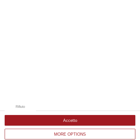
07 Agosto, 10:25
Edizioni provinciali
Catanzaro
Cosenza
Vibo Valentia
Reggio Calabria
Crotone
Rifiuto
Accetto
MORE OPTIONS