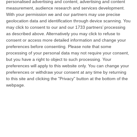
personalised advertising and content, advertising and content
07 Agosto, 11:43
measurement, audience research and services development.
With your permission we and our partners may use precise
Schiavonea, Distrutti I Mezzi Del Cantiere Dell’azienda Del
geolocation data and identification through device scanning. You
Presidente Di Ance Calabria Rugna – FOTO
may click to consent to our and our 1733 partners’ processing
“CATANZARO All’alba, nel cantiere del lungomare di Schiavonea, in
as described above. Alternatively you may click to refuse to
provincia di Cosenza, c’erano soltanto mezzi devastati e anni di lavoro
consent or access more detailed information and change your
co…
preferences before consenting.
Please note that some
07 Agosto, 11:26
processing of your personal data may not require your consent,
but you have a right to object to such processing. Your
Cedir, Rende E San Giovanni In Fiore, Scirocco E La «struttura
preferences will apply to this website only. You can change your
preferences or withdraw your consent at any time by returning
Nostra» Degli Appalti Tra Sicilia E Calabria
to this site and clicking the "Privacy" button at the bottom of the
“LAMEZIA TERME Un centro operativo a Messina, ma uomini, mezzi e
webpage.
imprese da muovere anche sull’altra sponda dello Stretto. Dai lavori per
l’…
07 Agosto, 11:03
«Il Cavallo Sia Risorsa Agricola A Tutti Gli Effetti»
“ROMA Il cavallo deve essere riconosciuto pienamente come parte
integrante dell’agricoltura e non considerato un animale marginale
rispetto…