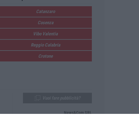
Catanzaro
Cosenza
Vibo Valentia
Reggio Calabria
Crotone
Vuoi fare pubblicità?
News&Com SRL
Telefono:
0968-53665
Email:
newsandcom@gmail.com