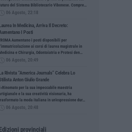
futuro del Sistema Bibliotecario Vibonese. Compre…
06 Agosto, 22:18
Laurea In Medicina, Arriva Il Decreto:
Aumentano I Posti
“ROMA Aumentano i posti disponibili per
l’immatricolazione ai corsi di laurea magistrale in
Medicina e Chirurgia, Odontoiatria e Protesi den…
06 Agosto, 20:49
La Rivista “America Journals” Celebra Lo
Stilista Anton Giulio Grande
“«Rinomato per la sua impeccabile maestria
artigianale e la sua creatività visionaria, ha
trasformato la moda italiana in un’espressione dur…
06 Agosto, 20:48
Edizioni provinciali