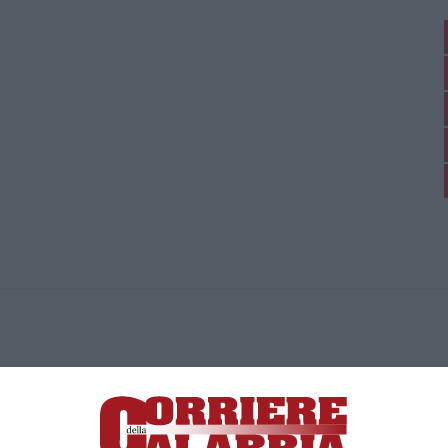
ica di News&Com S.r.l ©2012-
-2026. Tutti i diritti riservati.
ia, Lamezia Terme (CZ)
irettore responsabile Paola Militano |
Privacy