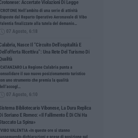
Crotonese: Accertate Violazioni Di Legge
“CROTONE Nell’ambito di una serie di attività
disposte dal Reparto Operativo Aeronavale di Vibo
Valentia finalizzate alla tutela del demanio…
07 Agosto, 6:18
Calabria, Nasce Il “Circuito Dell’ospitalità E
Dell’offerta Ricettiva”: Una Rete Del Turismo Di
Qualità
“CATANZARO La Regione Calabria punta a
consolidare il suo nuovo posizionamento turistico
con uno strumento che premia la qualità
dell’accogl…
07 Agosto, 6:10
Sistema Bibliotecario Vibonese, La Dura Replica
Di Soriano E Romeo: «Il Fallimento È Di Chi Ha
Staccato La Spina»
“VIBO VALENTIA «In queste ore si stanno
susseguendo dichiarazioni e prese di posizione sul