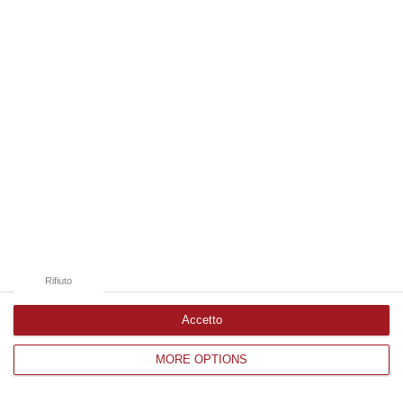
Edizioni provinciali
Catanzaro
Cosenza
Vibo Valentia
Reggio Calabria
Crotone
Rifiuto
Accetto
MORE OPTIONS
Corriere delle Calabria è una testata giornalistica di News&Com S.r.l
©2012-
-2026. Tutti i diritti riservati.