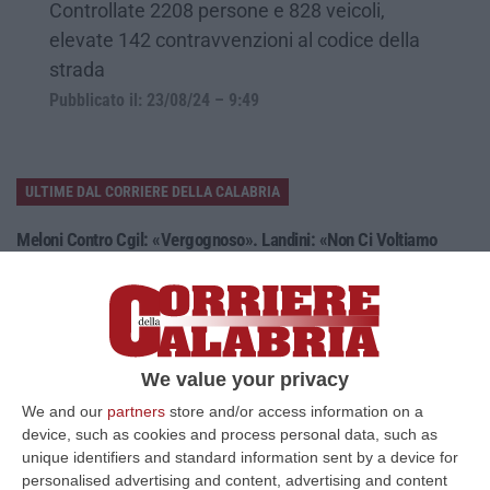
Controllate 2208 persone e 828 veicoli,
elevate 142 contravvenzioni al codice della
strada
Pubblicato il: 23/08/24 – 9:49
ULTIME DAL CORRIERE DELLA CALABRIA
Meloni Contro Cgil: «Vergognoso». Landini: «Non Ci Voltiamo
Mai»
” «Voltare le spalle durante la commemorazione di Marcinelle è un gesto
grave e vergognoso. Oggi, durante la cerimonia per i 262 lavoratori…
08 Agosto, 15:11
We value your privacy
“Carenze Informative” E Procedure Spesso “saltate”. Le Criticità
We and our
partners
store and/or access information on a
Della Legislazione Regionale Nel 2025
device, such as cookies and process personal data, such as
“CATANZARO La Corte dei Conti promuove “con riserva” (con molte
unique identifiers and standard information sent by a device for
riserve…) la produzione legislativa della Regione Calabria nel 2025.
personalised advertising and content, advertising and content