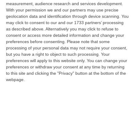
Nella r…
measurement, audience research and services development.
08 Agosto, 14:34
With your permission we and our partners may use precise
geolocation data and identification through device scanning. You
Travolge I Ciclisti E Poi Torna Indietro Per Investirli Ancora:
may click to consent to our and our 1733 partners’ processing
Fermato
as described above. Alternatively you may click to refuse to
consent or access more detailed information and change your
“Una mattinata in bicicletta si è trasformata in una scena di violenza a
preferences before consenting.
Please note that some
Lanzo Torinese, lungo la strada che conduce verso Coassolo. Un auto…
processing of your personal data may not require your consent,
08 Agosto, 13:18
but you have a right to object to such processing. Your
preferences will apply to this website only. You can change your
Investimenti Sostenibili 4.0, 448 Milioni Per Le Imprese Del Sud
preferences or withdraw your consent at any time by returning
“Quattrocentoquarantotto milioni di euro per sostenere gli investimenti
to this site and clicking the "Privacy" button at the bottom of the
innovativi e sostenibili delle imprese del Mezzogiorno, Calabria com…
webpage.
08 Agosto, 12:29
Elettricista Morto Folgorato A Calanna, Disposta L’autopsia:
Sequestrato Il Furgone Della Ditta
“REGGIO CALABRIA La Procura della Repubblica di Reggio Calabria ha
disposto l’autopsia sul corpo di Antonino Fabio Calabrò, l’elettricista d…
08 Agosto, 12:09