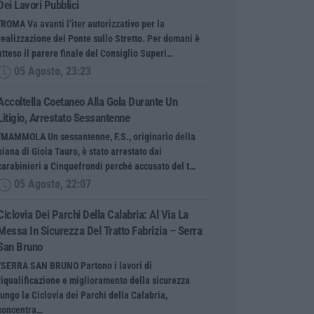
Dei Lavori Pubblici
“ROMA Va avanti l’iter autorizzativo per la
realizzazione del Ponte sullo Stretto. Per domani è
atteso il parere finale del Consiglio Superi…
05 Agosto, 23:23
Accoltella Coetaneo Alla Gola Durante Un
Litigio, Arrestato Sessantenne
“MAMMOLA Un sessantenne, F.S., originario della
piana di Gioia Tauro, è stato arrestato dai
carabinieri a Cinquefrondi perché accusato del t…
05 Agosto, 22:07
Ciclovia Dei Parchi Della Calabria: Al Via La
Messa In Sicurezza Del Tratto Fabrizia – Serra
San Bruno
“SERRA SAN BRUNO Partono i lavori di
riqualificazione e miglioramento della sicurezza
lungo la Ciclovia dei Parchi della Calabria,
concentra…