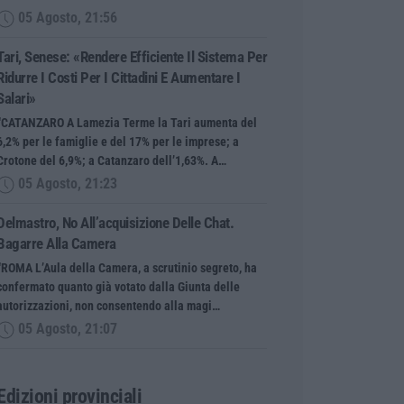
05 Agosto, 21:56
Tari, Senese: «Rendere Efficiente Il Sistema Per
Ridurre I Costi Per I Cittadini E Aumentare I
Salari»
“CATANZARO A Lamezia Terme la Tari aumenta del
6,2% per le famiglie e del 17% per le imprese; a
Crotone del 6,9%; a Catanzaro dell’1,63%. A…
05 Agosto, 21:23
Delmastro, No All’acquisizione Delle Chat.
Bagarre Alla Camera
“ROMA L’Aula della Camera, a scrutinio segreto, ha
confermato quanto già votato dalla Giunta delle
autorizzazioni, non consentendo alla magi…
05 Agosto, 21:07
Edizioni provinciali