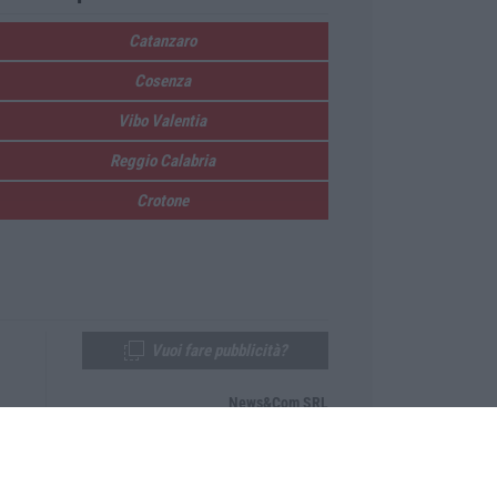
Catanzaro
Cosenza
Vibo Valentia
Reggio Calabria
Crotone
Vuoi fare pubblicità?
News&Com SRL
Telefono:
0968-53665
Email:
newsandcom@gmail.com