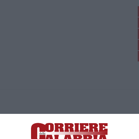
ica di News&Com S.r.l ©2012-
-2026. Tutti i diritti riservati.
ia, Lamezia Terme (CZ)
irettore responsabile Paola Militano |
Privacy