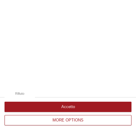
Edizioni provinciali
Catanzaro
Cosenza
Vibo Valentia
Reggio Calabria
Crotone
Rifiuto
Accetto
MORE OPTIONS
Corriere delle Calabria è una testata giornalistica di News&Com S.r.l
©2012-
-2026. Tutti i diritti riservati.