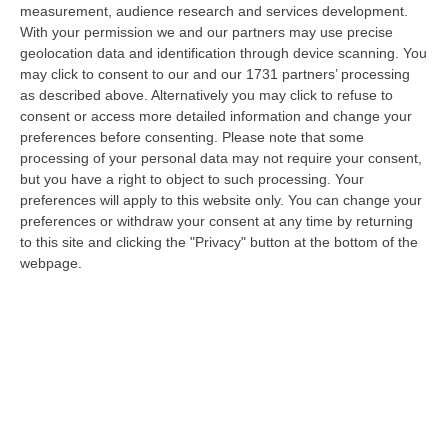
measurement, audience research and services development.
La Rivista “America Journals” Celebra Lo Stilista Anton Giulio
With your permission we and our partners may use precise
Grande
geolocation data and identification through device scanning. You
“«Rinomato per la sua impeccabile maestria artigianale e la sua
may click to consent to our and our 1731 partners’ processing
creatività visionaria, ha trasformato la moda italiana in un’espressione
as described above. Alternatively you may click to refuse to
dur…
consent or access more detailed information and change your
preferences before consenting.
Please note that some
06 Agosto, 20:48
processing of your personal data may not require your consent,
but you have a right to object to such processing. Your
Dai Piani Per Il Rischio Sismico Al Welfare, I Provvedimenti
preferences will apply to this website only. You can change your
Approvati Dalla Giunta Regionale
preferences or withdraw your consent at any time by returning
“CATANZARO La Giunta della Regione Calabria, nella seduta odierna, su
to this site and clicking the "Privacy" button at the bottom of the
proposta del presidente Roberto Occhiuto, ha approvato il nuovo Protoc…
webpage.
06 Agosto, 20:03
Reggio Calabria, Bernini In Visita Alla Mediterranea: «Qui La
Facoltà Di Medicina? Valuteremo La Domanda»
“REGGIO CALABRIA La ministra dell’Università e della ricerca Anna Maria
Bernini ha visitato oggi la Mediterranea di Reggio Calabria, accompa…
06 Agosto, 19:49