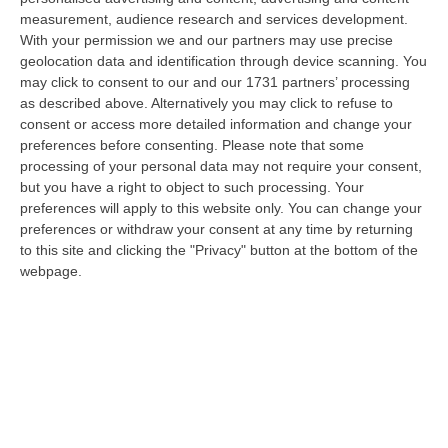
06 Agosto, 14:07
measurement, audience research and services development.
With your permission we and our partners may use precise
Bloccati Nel Cuore Dell’Aspromonte, Salvato Un Gruppo Di 18
geolocation data and identification through device scanning. You
Persone Con 7 Minori
may click to consent to our and our 1731 partners’ processing
“Si è conclusa positivamente una complessa operazione di soccorso nel
as described above. Alternatively you may click to refuse to
territorio di San Luca, dove un gruppo di 18 persone, tra cui sette mi…
consent or access more detailed information and change your
preferences before consenting.
Please note that some
06 Agosto, 13:22
processing of your personal data may not require your consent,
but you have a right to object to such processing. Your
Destagionalizzazione, Occhiuto: «La Vera Sfida È Una Calabria
preferences will apply to this website only. You can change your
Attrattiva Tutto L’anno»
preferences or withdraw your consent at any time by returning
“FALERNA Sono incoraggianti i dati contenuti nell’Anteprima dello studio
to this site and clicking the "Privacy" button at the bottom of the
“L’impatto delle politiche e degli investimenti in Destination Mark…
webpage.
06 Agosto, 13:17
Un Museo Senza Barriere: Il MArRC Si Rinnova Nel Segno
Dell’accessibilità E Dell’inclusione
“REGGIO CALABRIA Nuovi spazi dedicati alla sosta e contenuti
multimediali e immersivi, percorsi e
mappe tattili, quiet room, wayfinding e nu…
06 Agosto, 13:14