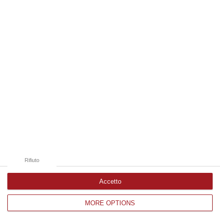
Edizioni provinciali
Catanzaro
Cosenza
Vibo Valentia
Reggio Calabria
Crotone
Rifiuto
Accetto
MORE OPTIONS
Corriere delle Calabria è una testata giornalistica di News&Com S.r.l