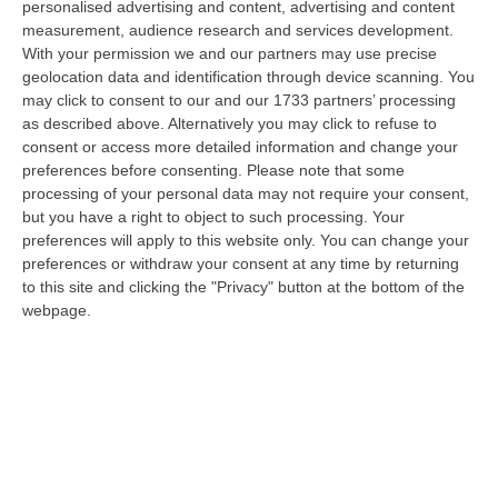
personalised advertising and content, advertising and content
“CATANZARO Su proposta del presidente Roberto Occhiuto, la Giunta
measurement, audience research and services development.
della Regione Calabria ha approvato il bilancio di esercizio 2025 della
With your permission we and our partners may use precise
Ge…
geolocation data and identification through device scanning. You
07 Agosto, 16:54
may click to consent to our and our 1733 partners’ processing
as described above. Alternatively you may click to refuse to
Whisky, Il Nuovo Viaggio Sonoro Dei Duettango È Disponibile Ora
consent or access more detailed information and change your
“COSENZA È disponibile da oggi su tutte le principali piattaforme digitali
preferences before consenting.
Please note that some
e in formato fisico Whisky, il nuovo album dei Duettango, Filippo…
processing of your personal data may not require your consent,
07 Agosto, 16:39
but you have a right to object to such processing. Your
preferences will apply to this website only. You can change your
Ultimatum Della Spagna All’Italia: «Revochi I Controlli Alle
preferences or withdraw your consent at any time by returning
Frontiere»
to this site and clicking the "Privacy" button at the bottom of the
webpage.
“Il governo spagnolo chiede all’Italia di revocare entro domenica 9 agosto
i controlli alle frontiere reintrodotti il primo agosto, dopo la…
07 Agosto, 15:38
‘Ndrangheta, Inchiesta Artemis 2: Giuseppe Vinci Lascia Il Carcere
E Passa Ai Domiciliari
“CATANZARO Lascia il carcere e passa agli arresti domiciliari Giuseppe
Vinci, responsabile dell’area tecnico manutentiva del Comune di Corta…