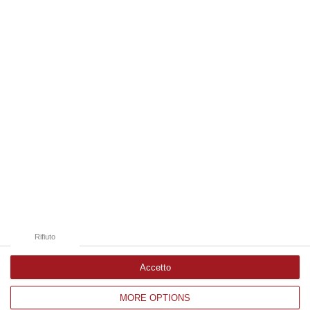
07 Agosto, 15:23
Edizioni provinciali
Catanzaro
Cosenza
Vibo Valentia
Reggio Calabria
Crotone
Rifiuto
Accetto
MORE OPTIONS