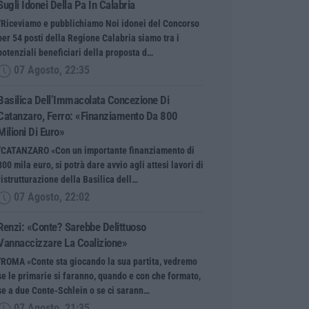
Sugli Idonei Della Pa In Calabria
“Riceviamo e pubblichiamo Noi idonei del Concorso
per 54 posti della Regione Calabria siamo tra i
potenziali beneficiari della proposta d…
07 Agosto, 22:35
Basilica Dell’Immacolata Concezione Di
Catanzaro, Ferro: «finanziamento Da 800
Milioni Di Euro»
“CATANZARO «Con un importante finanziamento di
800 mila euro, si potrà dare avvio agli attesi lavori di
ristrutturazione della Basilica dell…
07 Agosto, 22:02
Renzi: «Conte? Sarebbe Delittuoso
Vannaccizzare La Coalizione»
“ROMA «Conte sta giocando la sua partita, vedremo
se le primarie si faranno, quando e con che formato,
se a due Conte-Schlein o se ci sarann…
07 Agosto, 21:35