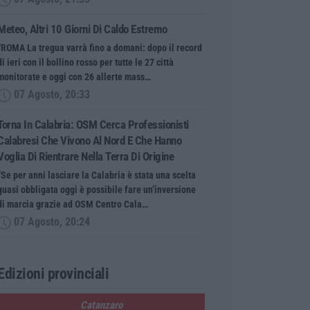
Meteo, Altri 10 Giorni Di Caldo Estremo
“ROMA La tregua varrà fino a domani: dopo il record
di ieri con il bollino rosso per tutte le 27 città
monitorate e oggi con 26 allerte mass…
07 Agosto, 20:33
Torna In Calabria: OSM Cerca Professionisti
Calabresi Che Vivono Al Nord E Che Hanno
Voglia Di Rientrare Nella Terra Di Origine
“Se per anni lasciare la Calabria è stata una scelta
quasi obbligata oggi è possibile fare un’inversione
di marcia grazie ad OSM Centro Cala…
07 Agosto, 20:24
Edizioni provinciali
Catanzaro