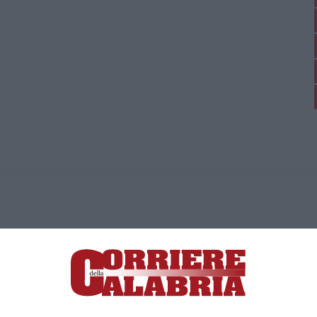
ica di News&Com S.r.l ©2012-
-2026. Tutti i diritti riservati.
ia, Lamezia Terme (CZ)
irettore responsabile Paola Militano |
Privacy