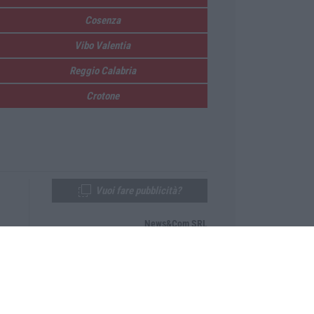
Cosenza
Vibo Valentia
Reggio Calabria
Crotone
Vuoi fare pubblicità?
News&Com SRL
Telefono:
0968-53665
Email:
newsandcom@gmail.com