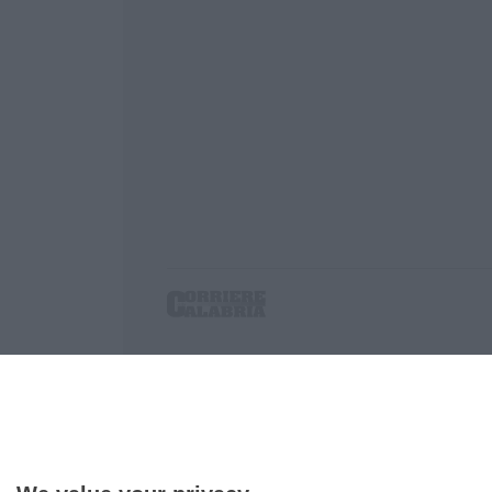
Corriere delle Calabria è una testata giornalist
P.IVA. 03199620794, Via del mare 6/G, S.Eufem
Iscrizione tribunale di Lamezia Terme 5/2011 - D
Effettua una ricerca sul Corriere delle Calabria