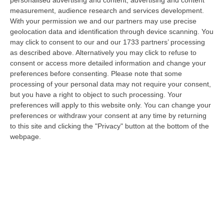
personalised advertising and content, advertising and content
“CATANZARO «Con un importante finanziamento di 800 mila euro, si potrà
measurement, audience research and services development.
dare avvio agli attesi lavori di ristrutturazione della Basilica dell…
With your permission we and our partners may use precise
07 Agosto, 22:02
geolocation data and identification through device scanning. You
may click to consent to our and our 1733 partners’ processing
Renzi: «Conte? Sarebbe Delittuoso Vannaccizzare La Coalizione»
as described above. Alternatively you may click to refuse to
consent or access more detailed information and change your
“ROMA «Conte sta giocando la sua partita, vedremo se le primarie si
preferences before consenting.
Please note that some
faranno, quando e con che formato, se a due Conte-Schlein o se ci
processing of your personal data may not require your consent,
sarann…
but you have a right to object to such processing. Your
07 Agosto, 21:35
preferences will apply to this website only. You can change your
preferences or withdraw your consent at any time by returning
Meteo, Altri 10 Giorni Di Caldo Estremo
to this site and clicking the "Privacy" button at the bottom of the
“ROMA La tregua varrà fino a domani: dopo il record di ieri con il bollino
webpage.
rosso per tutte le 27 città monitorate e oggi con 26 allerte mass…
07 Agosto, 20:33
Torna In Calabria: OSM Cerca Professionisti Calabresi Che Vivono
Al Nord E Che Hanno Voglia Di Rientrare Nella Terra Di Origine
“Se per anni lasciare la Calabria è stata una scelta quasi obbligata oggi è
possibile fare un’inversione di marcia grazie ad OSM Centro Cala…