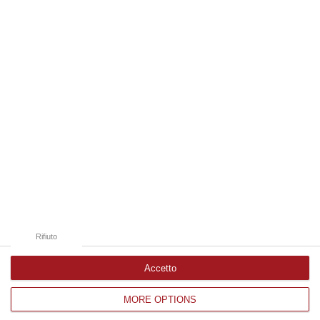
07 Agosto, 20:24
Edizioni provinciali
Catanzaro
Cosenza
Vibo Valentia
Reggio Calabria
Crotone
Rifiuto
Accetto
MORE OPTIONS
Corriere delle Calabria è una testata giornalistica di News&Com S.r.l