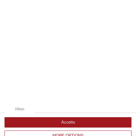
“VIBO VALENTIA Con l’aumento dei flussi turistici estivi, la Guardia di
Finanza di Vibo Valentia ha intensificato i controlli sul territorio…
07 Agosto, 9:29
Edizioni provinciali
Catanzaro
Cosenza
Vibo Valentia
Reggio Calabria
Crotone
Rifiuto
Accetto
MORE OPTIONS