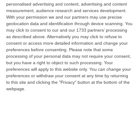
“COSENZA Ha tentato di sfuggire a un controllo dei carabinieri forzando
personalised advertising and content, advertising and content
un posto di blocco, per poi abbandonare l’auto e gettarsi in mare. U…
measurement, audience research and services development.
With your permission we and our partners may use precise
07 Agosto, 10:17
geolocation data and identification through device scanning. You
may click to consent to our and our 1733 partners’ processing
Il 15 Agosto Sciopero Del Commercio E Della Distribuzione
as described above. Alternatively you may click to refuse to
Organizzata In Calabria
consent or access more detailed information and change your
“CATANZARO Filcams Cgil, Fisascat Cisl e Uiltucs
preferences before consenting.
Please note that some
Uil Calabria proclamano lo sciopero per l’intero turno di lavoro del 15
processing of your personal data may not require your consent,
agosto 2026. La dec…
but you have a right to object to such processing. Your
07 Agosto, 10:06
preferences will apply to this website only. You can change your
preferences or withdraw your consent at any time by returning
Estate, Secondo Weekend Da Bollino “nero” – VIDEO
to this site and clicking the "Privacy" button at the bottom of the
webpage.
“ROMA Entra nel vivo l’esodo estivo con la settimana che porta al
Ferragosto, segnata dalla chiusura della gran parte delle attività
economi…
07 Agosto, 9:55
Estate, La Finanza Di Vibo Intensifica I Controlli: Oltre 280
Verifiche Fiscali E 120 Multe Stradali