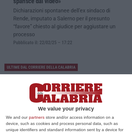
sparisce dal video»
Dichiarazioni spontanee dell’ex sindaco di
Rende, imputato a Salerno per il presunto
“favore” chiesto al giudice per aggiustare un
processo
Pubblicato il: 22/02/25 – 17:22
ULTIME DAL CORRIERE DELLA CALABRIA
«Il Cavallo Sia Risorsa Agricola A Tutti Gli Effetti»
“ROMA Il cavallo deve essere riconosciuto pienamente come parte
integrante dell’agricoltura e non considerato un animale marginale
rispetto…
07 Agosto, 10:25
We value your privacy
We and our
partners
store and/or access information on a
Fugge All’alt E Si Getta In Mare, Arrestato Dopo Un Inseguimento
device, such as cookies and process personal data, such as
Dai Carabinieri Saliti Su Una Barca Privata
unique identifiers and standard information sent by a device for