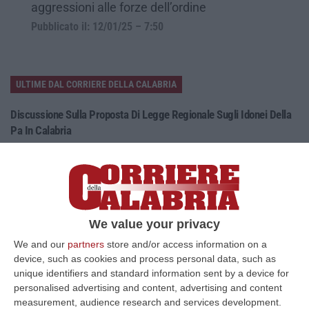
aggressioni alle forze dell’ordine
Pubblicato il: 12/01/25 – 7:50
ULTIME DAL CORRIERE DELLA CALABRIA
Discussione Sulla Proposta Di Legge Regionale Sugli Idonei Della
Pa In Calabria
“Riceviamo e pubblichiamo Noi idonei del Concorso per 54 posti della
Regione Calabria siamo tra i potenziali beneficiari della proposta d…
07 Agosto, 22:35
Basilica Dell’Immacolata Concezione Di Catanzaro, Ferro:
We value your privacy
«finanziamento Da 800 Milioni Di Euro»
We and our
partners
store and/or access information on a
“CATANZARO «Con un importante finanziamento di 800 mila euro, si potrà
device, such as cookies and process personal data, such as
dare avvio agli attesi lavori di ristrutturazione della Basilica dell…
unique identifiers and standard information sent by a device for
07 Agosto, 22:02
personalised advertising and content, advertising and content
measurement, audience research and services development.
Renzi: «Conte? Sarebbe Delittuoso Vannaccizzare La Coalizione»