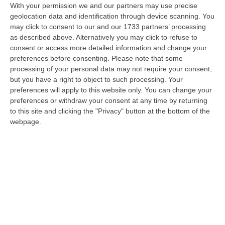
With your permission we and our partners may use precise
“ROMA «Conte sta giocando la sua partita, vedremo se le primarie si
geolocation data and identification through device scanning. You
faranno, quando e con che formato, se a due Conte-Schlein o se ci
may click to consent to our and our 1733 partners’ processing
sarann…
as described above. Alternatively you may click to refuse to
07 Agosto, 21:35
consent or access more detailed information and change your
preferences before consenting.
Please note that some
Meteo, Altri 10 Giorni Di Caldo Estremo
processing of your personal data may not require your consent,
but you have a right to object to such processing. Your
“ROMA La tregua varrà fino a domani: dopo il record di ieri con il bollino
preferences will apply to this website only. You can change your
rosso per tutte le 27 città monitorate e oggi con 26 allerte mass…
preferences or withdraw your consent at any time by returning
07 Agosto, 20:33
to this site and clicking the "Privacy" button at the bottom of the
webpage.
Torna In Calabria: OSM Cerca Professionisti Calabresi Che Vivono
Al Nord E Che Hanno Voglia Di Rientrare Nella Terra Di Origine
“Se per anni lasciare la Calabria è stata una scelta quasi obbligata oggi è
possibile fare un’inversione di marcia grazie ad OSM Centro Cala…
07 Agosto, 20:24
Edizioni provinciali