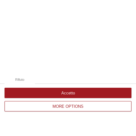
Catanzaro
Cosenza
Vibo Valentia
Reggio Calabria
Crotone
Rifiuto
Accetto
Corriere delle Calabria è una testata giornalistica di News&Com S.r.l
MORE OPTIONS
©2012-
-2026. Tutti i diritti riservati.
P.IVA. 03199620794, Via del mare 6/G, S.Eufemia, Lamezia Terme
(CZ)
Iscrizione tribunale di Lamezia Terme 5/2011 - Direttore