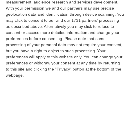
measurement, audience research and services development.
Pubblica Sicurezza di Gioia Tauro, liberi dal servizio, sono interve…
With your permission we and our partners may use precise
06 Agosto, 11:52
geolocation data and identification through device scanning. You
may click to consent to our and our 1731 partners’ processing
Musica In Lutto, Morto A 86 Anni Il Cantautore Francesco Guccini
as described above. Alternatively you may click to refuse to
“È morto Francesco Guccini, uno dei più grandi cantautori italiani. Il
consent or access more detailed information and change your
“Maestrone” si è spento questa mattina a Pavana, sull’Appennino tosco…
preferences before consenting.
Please note that some
06 Agosto, 11:22
processing of your personal data may not require your consent,
but you have a right to object to such processing. Your
Gelato, In Calabria Le Famiglie Spendono 60 Milioni L’anno
preferences will apply to this website only. You can change your
preferences or withdraw your consent at any time by returning
“CATANZARO Le famiglie calabresi spendono ogni anno circa 60 milioni
to this site and clicking the "Privacy" button at the bottom of the
di euro per acquistare gelati e oltre sette laboratori su dieci presen…
webpage.
06 Agosto, 11:21
Nardi: Pubblicato Il Bando Per L’appalto Di Oltre 4 Mln Per La
Messa In Sicurezza Del Fiume Crati
“CATANZARO Prende il via l’ulteriore fase di affidamento degli interventi
per la messa in sicurezza e il ripristino dell’officiosità idrauli…
06 Agosto, 10:42