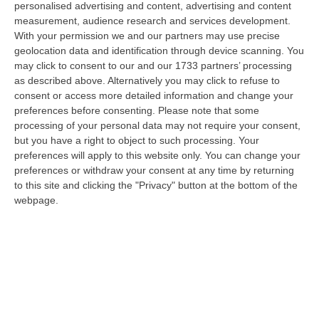
personalised advertising and content, advertising and content
“ROMA “La sfida delle grandi città correremo in tutte le grandi città
measurement, audience research and services development.
Milano, Bologna, Roma e Napoli. Ci presenteremo come Futuro
With your permission we and our partners may use precise
nazionale…
geolocation data and identification through device scanning. You
08 Agosto, 22:19
may click to consent to our and our 1733 partners’ processing
as described above. Alternatively you may click to refuse to
Messina, I “No Ponte” Di Nuovo In Marcia
consent or access more detailed information and change your
“MESSINA “Chiediamo che venga chiusa la società Stretto di Messina. La
preferences before consenting.
Please note that some
liquidazione era stata già indicata dal governo Monti nel 2013, e la…
processing of your personal data may not require your consent,
but you have a right to object to such processing. Your
08 Agosto, 21:20
preferences will apply to this website only. You can change your
preferences or withdraw your consent at any time by returning
Vinitaly And The City A Reggio: Il Grande Abbraccio Tra Identità
to this site and clicking the "Privacy" button at the bottom of the
Del Territorio, Storia E Cultura – FOTO
webpage.
“REGGIO CALABRIA Vinitaly and the City arriva a Reggio Calabria. Dopo il
successo dell’edizione di Sibari, dove la manifestazione ha fatto s…
08 Agosto, 20:47
Pride, La “prima Volta” Dell’onda Arcobaleno A Catanzaro. In
Migliaia In Marcia Per I Diritti E La Libertà – FOTO
“CATANZARO Una prima volta destinata a lasciare un segno nella storia