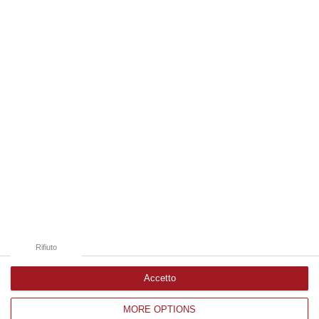
della città. Catanzaro oggi celebra il suo primo Pride: colori, musica…
08 Agosto, 19:38
Edizioni provinciali
Catanzaro
Cosenza
Vibo Valentia
Reggio Calabria
Crotone
Rifiuto
Accetto
MORE OPTIONS