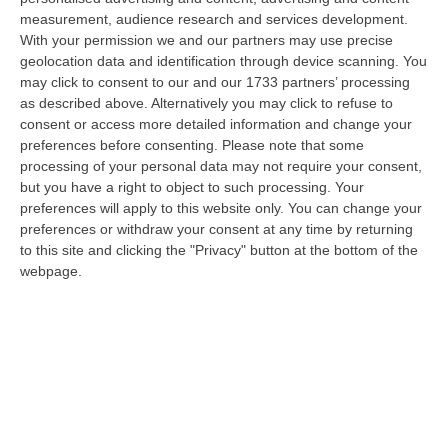
06 Agosto, 20:49
measurement, audience research and services development.
With your permission we and our partners may use precise
La Rivista “America Journals” Celebra Lo Stilista Anton Giulio
geolocation data and identification through device scanning. You
Grande
may click to consent to our and our 1733 partners’ processing
“«Rinomato per la sua impeccabile maestria artigianale e la sua
as described above. Alternatively you may click to refuse to
creatività visionaria, ha trasformato la moda italiana in un’espressione
consent or access more detailed information and change your
dur…
preferences before consenting.
Please note that some
processing of your personal data may not require your consent,
06 Agosto, 20:48
but you have a right to object to such processing. Your
preferences will apply to this website only. You can change your
Dai Piani Per Il Rischio Sismico Al Welfare, I Provvedimenti
preferences or withdraw your consent at any time by returning
Approvati Dalla Giunta Regionale
to this site and clicking the "Privacy" button at the bottom of the
“CATANZARO La Giunta della Regione Calabria, nella seduta odierna, su
webpage.
proposta del presidente Roberto Occhiuto, ha approvato il nuovo Protoc…
06 Agosto, 20:03
Reggio Calabria, Bernini In Visita Alla Mediterranea: «Qui La
Facoltà Di Medicina? Valuteremo La Domanda»
“REGGIO CALABRIA La ministra dell’Università e della ricerca Anna Maria
Bernini ha visitato oggi la Mediterranea di Reggio Calabria, accompa…
06 Agosto, 19:49