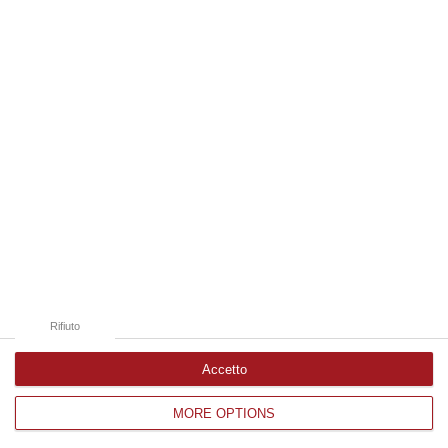
Edizioni provinciali
Catanzaro
Cosenza
Vibo Valentia
Reggio Calabria
Crotone
Rifiuto
Accetto
MORE OPTIONS
Corriere delle Calabria è una testata giornalistica di News&Com S.r.l