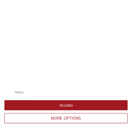
Edizioni provinciali
Catanzaro
Cosenza
Vibo Valentia
Reggio Calabria
Crotone
Rifiuto
Accetto
MORE OPTIONS
Corriere delle Calabria è una testata giornalistica di News&Com S.r.l
©2012-
-2026. Tutti i diritti riservati.