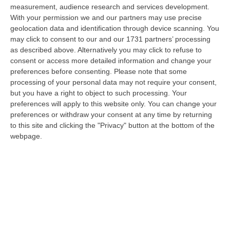
06 Agosto, 19:10
measurement, audience research and services development.
With your permission we and our partners may use precise
Omicidio Di Massimo Speranza “il Brasiliano”, I Dubbi Sul
geolocation data and identification through device scanning. You
Mandante E Sui Luoghi Delle Riunioni
may click to consent to our and our 1731 partners’ processing
as described above. Alternatively you may click to refuse to
“COSENZA Sono state le dichiarazioni offerte dai collaboratori di
consent or access more detailed information and change your
giustizia a consentire alla Distrettuale Antimafia di Catanzaro di ricostr…
preferences before consenting.
Please note that some
06 Agosto, 18:24
processing of your personal data may not require your consent,
but you have a right to object to such processing. Your
Confagricoltura Calabria: Con Alberta Nesci Il Consorzio “Terre Di
preferences will apply to this website only. You can change your
Reggio Calabria” Guarda Al Futuro
preferences or withdraw your consent at any time by returning
“LAMEZIA TERME «Alberta Nesci, socia e dirigente di Confagricoltura, è
to this site and clicking the "Privacy" button at the bottom of the
un’imprenditrice che dimostra ogni giorno di saper interpretare al me…
webpage.
06 Agosto, 18:24
L’Orchestra Filarmonica Della Calabria Protagonista Su Rai Due. Il
9 Agosto In Onda “La Notte Del Mare”
“PIZZO Nella suggestiva cornice del Castello Murat di Pizzo torna “La
Notte del Mare”, l’evento televisivo e culturale giunto alla sua quart…
06 Agosto, 17:37