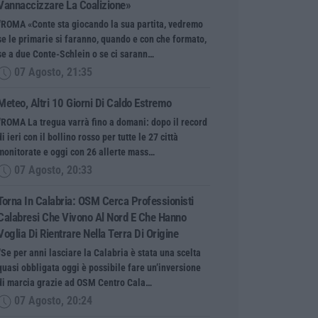
Vannaccizzare La Coalizione»
“ROMA «Conte sta giocando la sua partita, vedremo
se le primarie si faranno, quando e con che formato,
se a due Conte-Schlein o se ci sarann…
07 Agosto, 21:35
Meteo, Altri 10 Giorni Di Caldo Estremo
“ROMA La tregua varrà fino a domani: dopo il record
di ieri con il bollino rosso per tutte le 27 città
monitorate e oggi con 26 allerte mass…
07 Agosto, 20:33
Torna In Calabria: OSM Cerca Professionisti
Calabresi Che Vivono Al Nord E Che Hanno
Voglia Di Rientrare Nella Terra Di Origine
“Se per anni lasciare la Calabria è stata una scelta
quasi obbligata oggi è possibile fare un’inversione
di marcia grazie ad OSM Centro Cala…
07 Agosto, 20:24