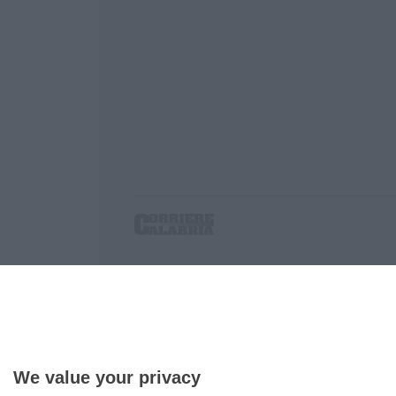
Corriere delle Calabria è una testata giornalist
P.IVA. 03199620794, Via del mare 6/G, S.Eufem
Iscrizione tribunale di Lamezia Terme 5/2011 - D
Effettua una ricerca sul Corriere delle Calabria
We value your privacy