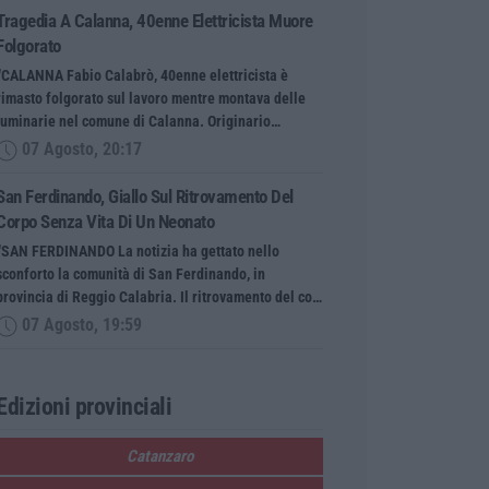
Tragedia A Calanna, 40enne Elettricista Muore
Folgorato
“CALANNA Fabio Calabrò, 40enne elettricista è
rimasto folgorato sul lavoro mentre montava delle
luminarie nel comune di Calanna. Originario…
07 Agosto, 20:17
San Ferdinando, Giallo Sul Ritrovamento Del
Corpo Senza Vita Di Un Neonato
“SAN FERDINANDO La notizia ha gettato nello
sconforto la comunità di San Ferdinando, in
provincia di Reggio Calabria. Il ritrovamento del co…
07 Agosto, 19:59
Edizioni provinciali
Catanzaro