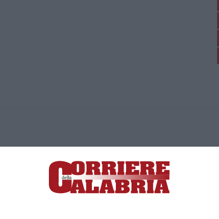
ica di News&Com S.r.l ©2012-
-2026. Tutti i diritti riservati.
ia, Lamezia Terme (CZ)
irettore responsabile Paola Militano |
Privacy