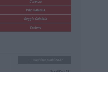
Cosenza
Vibo Valentia
Reggio Calabria
Crotone
Vuoi fare pubblicità?
News&Com SRL
Telefono:
0968-53665
Email:
newsandcom@gmail.com