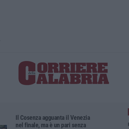
o
Il Cosenza agguanta il Venezia
nel finale, ma è un pari senza