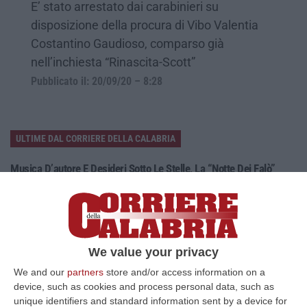
E’ stato arrestato dai carabinieri su
disposizione della procura di Vibo Valentia
Costantino Gaudioso, comparso già
nell’inchiesta “Rinascita-Scott”
Pubblicato il: 20/09/20 – 8:28
ULTIME DAL CORRIERE DELLA CALABRIA
Musica D’autore E Desideri Sotto Le Stelle, La “Notte Dei Falò”
Torna A Schiavonea
“CORIGLIANO ROSSANOLa spiaggia di Schiavonea a Corigliano-Rossano
nella notte di San Lorenzo ospita la seconda edizione della “Notte dei
Fal…
07 Agosto, 18:19
We value your privacy
We and our
partners
store and/or access information on a
Migranti In Calabria, Ribaltato Il Processo Della Corte Dei Conti.
device, such as cookies and process personal data, such as
Assolti Lucano E Gli Altri Sindaci
unique identifiers and standard information sent by a device for