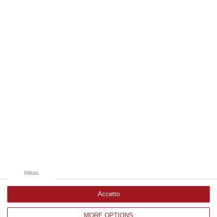
Ge…
07 Agosto, 16:54
Edizioni provinciali
Catanzaro
Cosenza
Vibo Valentia
Reggio Calabria
Crotone
Rifiuto
Accetto
MORE OPTIONS