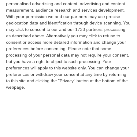
“Nessun sistema di “truffe” per la gestione dell’Emergenza Nord Africa
personalised advertising and content, advertising and content
tra il 2011 e il 2012 in Calabria. Arriva il proscioglimento davanti…
measurement, audience research and services development.
With your permission we and our partners may use precise
07 Agosto, 18:06
geolocation data and identification through device scanning. You
may click to consent to our and our 1733 partners’ processing
Uomo Aggredito, Pestato E Ucciso, Arrestati Quattro Giovani
as described above. Alternatively you may click to refuse to
“Quattro giovani tra i 19 e i 23 anni residenti in provincia di Forlì-Cesena
consent or access more detailed information and change your
sono stati fermati dai Carabinieri della compagnia di Cervia-Mi…
preferences before consenting.
Please note that some
07 Agosto, 17:43
processing of your personal data may not require your consent,
but you have a right to object to such processing. Your
«La Regione Decide Dove Si Sopravvive A Un Infarto Guardando Il
preferences will apply to this website only. You can change your
Colore Dei Sindaci. Pronti Gli Esposti In Procura»
preferences or withdraw your consent at any time by returning
to this site and clicking the "Privacy" button at the bottom of the
“LAMEZIA TERME La delibera di Giunta regionale numero 400 del 21
webpage.
luglio 2026 è l’atto più grave prodotto da questa amministrazione
Occhiuto…
07 Agosto, 17:05
Gestione Sanitaria Accentrata, La Giunta Regionale Approva Il
Bilancio: Utile D’esercizio Di Oltre 240 Milioni
“CATANZARO Su proposta del presidente Roberto Occhiuto, la Giunta
della Regione Calabria ha approvato il bilancio di esercizio 2025 della