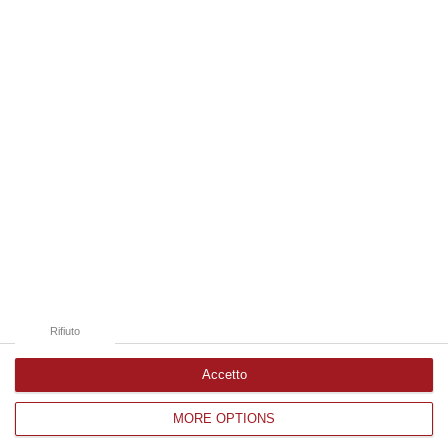
06 Agosto, 18:24
Edizioni provinciali
Catanzaro
Cosenza
Vibo Valentia
Reggio Calabria
Crotone
Rifiuto
Accetto
MORE OPTIONS
Corriere delle Calabria è una testata giornalistica di News&Com S.r.l