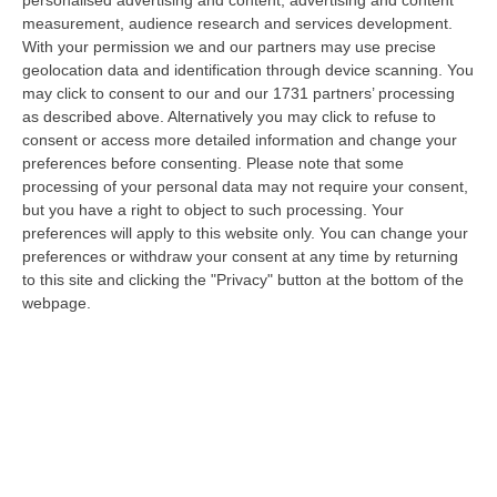
personalised advertising and content, advertising and content
Bernini ha visitato oggi la Mediterranea di Reggio Calabria, accompa…
measurement, audience research and services development.
06 Agosto, 19:49
With your permission we and our partners may use precise
geolocation data and identification through device scanning. You
L’estate Di Sangue Sulle Strade Vibonesi, Le Vite Spezzate Di
may click to consent to our and our 1731 partners’ processing
Carmelo E Andrea E Una Provincia Sotto Shock
as described above. Alternatively you may click to refuse to
consent or access more detailed information and change your
“VIBO VALENTIA Carmelo aveva 27 anni, Andrea solo 23. Due giovani vite
preferences before consenting.
Please note that some
spezzate, famiglie e comunità sconvolte in una drammatica scia di san…
processing of your personal data may not require your consent,
06 Agosto, 19:10
but you have a right to object to such processing. Your
preferences will apply to this website only. You can change your
Omicidio Di Massimo Speranza “il Brasiliano”, I Dubbi Sul
preferences or withdraw your consent at any time by returning
Mandante E Sui Luoghi Delle Riunioni
to this site and clicking the "Privacy" button at the bottom of the
“COSENZA Sono state le dichiarazioni offerte dai collaboratori di
webpage.
giustizia a consentire alla Distrettuale Antimafia di Catanzaro di ricostr…
06 Agosto, 18:24
Confagricoltura Calabria: Con Alberta Nesci Il Consorzio “Terre Di
Reggio Calabria” Guarda Al Futuro
“LAMEZIA TERME «Alberta Nesci, socia e dirigente di Confagricoltura, è
un’imprenditrice che dimostra ogni giorno di saper interpretare al me…