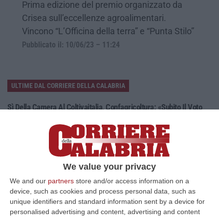
Prima edizione del premio organizzato da
Crisea sull’eccellenze agroalimentari.
Vincono “L’Officina della terra” e “Punta Stilo”
Pubblicato il: 10/06/23 – 11:24
ULTIME DAL CORRIERE DELLA CALABRIA
Sì Della Camera Al Coltivaitalia, Confagricoltura: «Subito Il Voto
Definitivo In Senato»
“Confagricoltura commenta positivamente l’approvazione alla Camera
del disegno di legge Coltivaitalia. «Grazie all’impegno del ministro, Fra…
06 Agosto, 12:49
We value your privacy
Cosenza, Incassa Oltre 245mila Euro Dalla Pensione Del Padre
We and our
partners
store and/or access information on a
Deceduto
device, such as cookies and process personal data, such as
“CASTROVILLARI Ha continuato a percepire per sette anni la pensione di
unique identifiers and standard information sent by a device for
anzianità del padre deceduto nel 2019, usufruendone mensilmente e sot…
personalised advertising and content, advertising and content