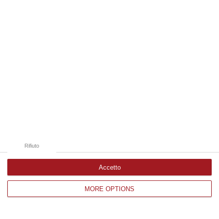
Edizioni provinciali
Catanzaro
Cosenza
Vibo Valentia
Reggio Calabria
Crotone
Rifiuto
Accetto
MORE OPTIONS
Corriere delle Calabria è una testata giornalistica di News&Com S.r.l
©2012-
-2026. Tutti i diritti riservati.
P.IVA. 03199620794, Via del mare 6/G, S.Eufemia, Lamezia Terme