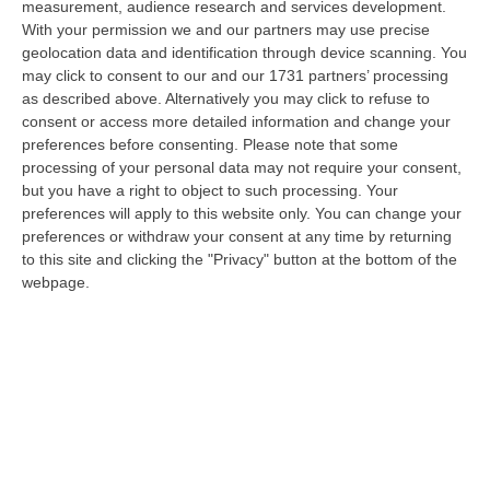
measurement, audience research and services development.
06 Agosto, 12:13
With your permission we and our partners may use precise
geolocation data and identification through device scanning. You
Appalti Pubblici Gestiti Da Una Struttura “ombra” Tra Sicilia E
may click to consent to our and our 1731 partners’ processing
Reggio Calabria: 12 Misure Cautelari – NOMI
as described above. Alternatively you may click to refuse to
“REGGIO CALABRIA Una struttura aziendale “ombra”, diretta occultamente
consent or access more detailed information and change your
da un imprenditore condannato in via definitiva per concorso esterno…
preferences before consenting.
Please note that some
06 Agosto, 11:55
processing of your personal data may not require your consent,
but you have a right to object to such processing. Your
Reggio Calabria, Due Poliziotti Fuori Servizio Salvano Una Donna
preferences will apply to this website only. You can change your
Colta Da Un Malore In Spiaggia
preferences or withdraw your consent at any time by returning
to this site and clicking the "Privacy" button at the bottom of the
“REGGIO CALABRIA Nei giorni scorsi, due poliziotti del Commissariato di
webpage.
Pubblica Sicurezza di Gioia Tauro, liberi dal servizio, sono interve…
06 Agosto, 11:52
Musica In Lutto, Morto A 86 Anni Il Cantautore Francesco Guccini
“È morto Francesco Guccini, uno dei più grandi cantautori italiani. Il
“Maestrone” si è spento questa mattina a Pavana, sull’Appennino tosco…
06 Agosto, 11:22