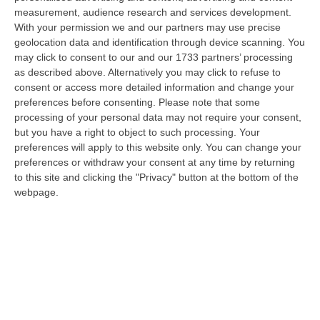
07 Agosto, 6:18
measurement, audience research and services development.
With your permission we and our partners may use precise
Calabria, Nasce Il “Circuito Dell’ospitalità E Dell’offerta Ricettiva”:
geolocation data and identification through device scanning. You
Una Rete Del Turismo Di Qualità
may click to consent to our and our 1733 partners’ processing
“CATANZARO La Regione Calabria punta a consolidare il suo nuovo
as described above. Alternatively you may click to refuse to
posizionamento turistico con uno strumento che premia la qualità
consent or access more detailed information and change your
dell’accogl…
preferences before consenting.
Please note that some
07 Agosto, 6:10
processing of your personal data may not require your consent,
but you have a right to object to such processing. Your
Sistema Bibliotecario Vibonese, La Dura Replica Di Soriano E
preferences will apply to this website only. You can change your
preferences or withdraw your consent at any time by returning
Romeo: «Il Fallimento È Di Chi Ha Staccato La Spina»
to this site and clicking the "Privacy" button at the bottom of the
“VIBO VALENTIA «In queste ore si stanno susseguendo dichiarazioni e
webpage.
prese di posizione sul futuro del Sistema Bibliotecario Vibonese.
Compre…
06 Agosto, 22:18
Laurea In Medicina, Arriva Il Decreto: Aumentano I Posti
“ROMA Aumentano i posti disponibili per l’immatricolazione ai corsi di
laurea magistrale in Medicina e Chirurgia, Odontoiatria e Protesi den…
06 Agosto, 20:49