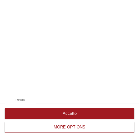
Edizioni provinciali
Catanzaro
Cosenza
Vibo Valentia
Reggio Calabria
Crotone
Rifiuto
Accetto
MORE OPTIONS
Corriere delle Calabria è una testata giornalistica di News&Com S.r.l