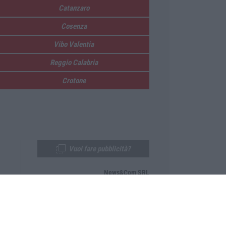
Catanzaro
Cosenza
Vibo Valentia
Reggio Calabria
Crotone
Vuoi fare pubblicità?
News&Com SRL
Telefono:
0968-53665
Email:
newsandcom@gmail.com