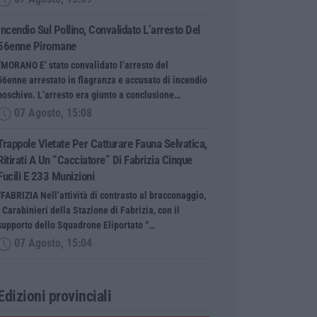
Incendio Sul Pollino, Convalidato L’arresto Del
56enne Piromane
“MORANO E’ stato convalidato l’arresto del
56enne arrestato in flagranza e accusato di incendio
boschivo. L’arresto era giunto a conclusione…
07 Agosto, 15:08
Trappole Vietate Per Catturare Fauna Selvatica,
Ritirati A Un “cacciatore” Di Fabrizia Cinque
Fucili E 233 Munizioni
“FABRIZIA Nell’attività di contrasto al bracconaggio,
i Carabinieri della Stazione di Fabrizia, con il
supporto dello Squadrone Eliportato “…
07 Agosto, 15:04
Edizioni provinciali