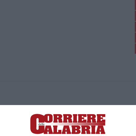
ica di News&Com S.r.l ©2012-
-2026. Tutti i diritti riservati.
ia, Lamezia Terme (CZ)
irettore responsabile Paola Militano |
Privacy