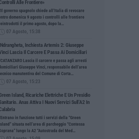
Controlli Alle Frontiere»
“Il governo spagnolo chiede all’Italia di revocare
entro domenica 9 agosto i controlli alle frontiere
reintrodotti il primo agosto, dopo la…
07 Agosto, 15:38
‘Ndrangheta, Inchiesta Artemis 2: Giuseppe
Vinci Lascia Il Carcere E Passa Ai Domiciliari
“CATANZARO Lascia il carcere e passa agli arresti
domiciliari Giuseppe Vinci, responsabile dell’area
tecnico manutentiva del Comune di Corta…
07 Agosto, 15:23
Green Island, Ricariche Elettriche E Un Presidio
Sanitario. Anas Attiva I Nuovi Servizi Sull’A2 In
Calabria
“Entrano in funzione tutti i servizi della “Green
Island” situata nell’area di parcheggio “Contessa
Soprana” lungo la A2 “Autostrada del Med…
07 Agosto, 15:09