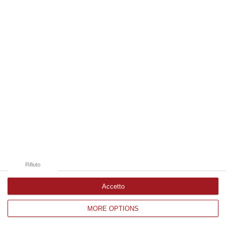
Edizioni provinciali
Catanzaro
Cosenza
Vibo Valentia
Reggio Calabria
Crotone
Rifiuto
Accetto
MORE OPTIONS
Corriere delle Calabria è una testata giornalistica di News&Com S.r.l