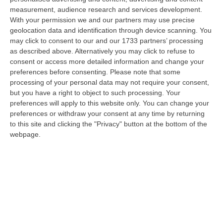
c…
measurement, audience research and services development.
10 Agosto, 7:16
With your permission we and our partners may use precise
geolocation data and identification through device scanning. You
Quando Il Bosco Resta Solo
may click to consent to our and our 1733 partners’ processing
“La Calabria brucia d’estate, ma il fuoco comincia quando le montagne si
as described above. Alternatively you may click to refuse to
spopolano, quando le campagne vengono abbandonate, quando nei
consent or access more detailed information and change your
bosch…
preferences before consenting.
Please note that some
processing of your personal data may not require your consent,
10 Agosto, 7:00
but you have a right to object to such processing. Your
preferences will apply to this website only. You can change your
Statale 106 Senza Pace: Traffico In Tilt Nel Tratto Cosentino Per
preferences or withdraw your consent at any time by returning
Un Tir In Fiamme In Galleria
to this site and clicking the "Privacy" button at the bottom of the
“COSENZA Non bastavano gli incidenti, ecco i mezzi in fiamme: oggi un
webpage.
Tir ha preso fuoco sulla statale 106 nella nuova galleria del terzo me…
09 Agosto, 21:50
Vinitaly And The City, Calderone: «La Calabria Dimostra Vivacità
Imprenditoriale E Crescita Occupazionale»
“REGGIO CALABRIA Arriva puntuale all’area talk del Vinitaly and the city
a Reggio Calabria la ministra del lavoro Marina Elvira Calderone. «…
09 Agosto, 20:31