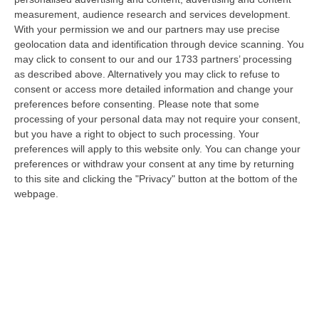
tante voci che ogni giorno raccontano, studiano, proteggono e v…
measurement, audience research and services development.
09 Agosto, 12:52
With your permission we and our partners may use precise
geolocation data and identification through device scanning. You
Evade Dai Domiciliari, Boss Ergastolano Torna In Carcere
may click to consent to our and our 1733 partners’ processing
“È tornato in carcere Giovanni Calasso, 61 anni, storico esponente della
as described above. Alternatively you may click to refuse to
Sacra Corona Unita e già condannato all’ergastolo, arrestato il 1°…
consent or access more detailed information and change your
preferences before consenting.
Please note that some
09 Agosto, 12:18
processing of your personal data may not require your consent,
but you have a right to object to such processing. Your
In Fiamme Nella Notte Il Capannone Di Un’azienda A
preferences will apply to this website only. You can change your
Montegiordano, Danni Da Oltre Un Milione Di Euro
preferences or withdraw your consent at any time by returning
“MONTEGIORDANO Un grosso incendio ha colpito questa notte un
to this site and clicking the "Privacy" button at the bottom of the
capannone della Sassone Tartufi, azienda di Montegiordano
webpage.
specializzata nella c…
09 Agosto, 11:59
È Morto Massimiliano Cencelli, Fu Ideatore Dell’omonimo
“manuale”
“ROMA E’ morto a Roma ieri pomeriggio Massimiliano Cencelli, aveva 90
anni. Funzionario della Democrazia Cristiana degli anni ’60, divenne f…