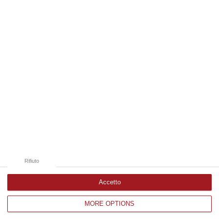
09 Agosto, 10:43
Edizioni provinciali
Catanzaro
Cosenza
Vibo Valentia
Reggio Calabria
Crotone
Rifiuto
Accetto
MORE OPTIONS
Corriere delle Calabria è una testata giornalistica di News&Com S.r.l