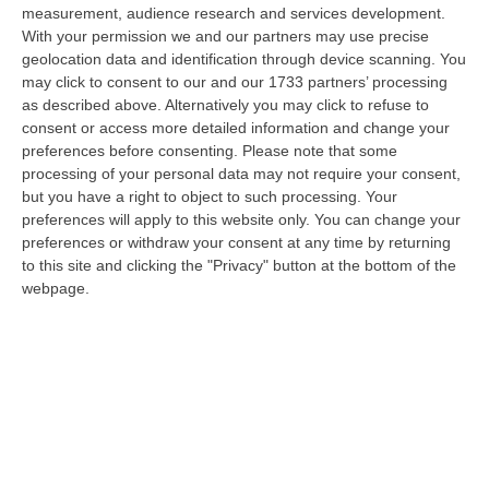
Nella r…
measurement, audience research and services development.
08 Agosto, 14:34
With your permission we and our partners may use precise
geolocation data and identification through device scanning. You
Travolge I Ciclisti E Poi Torna Indietro Per Investirli Ancora:
may click to consent to our and our 1733 partners’ processing
Fermato
as described above. Alternatively you may click to refuse to
consent or access more detailed information and change your
“Una mattinata in bicicletta si è trasformata in una scena di violenza a
preferences before consenting.
Please note that some
Lanzo Torinese, lungo la strada che conduce verso Coassolo. Un auto…
processing of your personal data may not require your consent,
08 Agosto, 13:18
but you have a right to object to such processing. Your
preferences will apply to this website only. You can change your
Investimenti Sostenibili 4.0, 448 Milioni Per Le Imprese Del Sud
preferences or withdraw your consent at any time by returning
“Quattrocentoquarantotto milioni di euro per sostenere gli investimenti
to this site and clicking the "Privacy" button at the bottom of the
innovativi e sostenibili delle imprese del Mezzogiorno, Calabria com…
webpage.
08 Agosto, 12:29
Elettricista Morto Folgorato A Calanna, Disposta L’autopsia:
Sequestrato Il Furgone Della Ditta
“REGGIO CALABRIA La Procura della Repubblica di Reggio Calabria ha
disposto l’autopsia sul corpo di Antonino Fabio Calabrò, l’elettricista d…
08 Agosto, 12:09