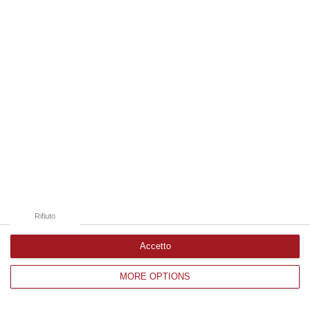
Edizioni provinciali
Catanzaro
Cosenza
Vibo Valentia
Reggio Calabria
Crotone
Rifiuto
Accetto
MORE OPTIONS
Corriere delle Calabria è una testata giornalistica di News&Com S.r.l
©2012-
-2026. Tutti i diritti riservati.