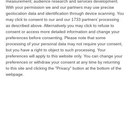
measurement, audience research and services development.
Evade Dai Domiciliari, Boss Ergastolano Torna In Carcere
With your permission we and our partners may use precise
geolocation data and identification through device scanning. You
“È tornato in carcere Giovanni Calasso, 61 anni, storico esponente della
may click to consent to our and our 1733 partners’ processing
Sacra Corona Unita e già condannato all’ergastolo, arrestato il 1°…
as described above. Alternatively you may click to refuse to
09 Agosto, 12:18
consent or access more detailed information and change your
preferences before consenting.
Please note that some
In Fiamme Nella Notte Il Capannone Di Un’azienda A
processing of your personal data may not require your consent,
Montegiordano, Danni Da Oltre Un Milione Di Euro
but you have a right to object to such processing. Your
“MONTEGIORDANO Un grosso incendio ha colpito questa notte un
preferences will apply to this website only. You can change your
capannone della Sassone Tartufi, azienda di Montegiordano
preferences or withdraw your consent at any time by returning
specializzata nella c…
to this site and clicking the "Privacy" button at the bottom of the
webpage.
09 Agosto, 11:59
È Morto Massimiliano Cencelli, Fu Ideatore Dell’omonimo
“manuale”
“ROMA E’ morto a Roma ieri pomeriggio Massimiliano Cencelli, aveva 90
anni. Funzionario della Democrazia Cristiana degli anni ’60, divenne f…
09 Agosto, 10:43