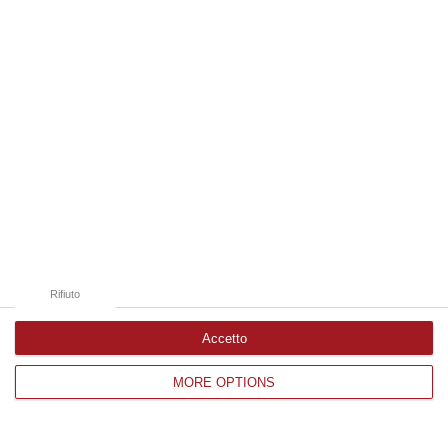
Edizioni provinciali
Catanzaro
Cosenza
Vibo Valentia
Reggio Calabria
Crotone
Rifiuto
Accetto
Corriere delle Calabria è una testata giornalistica di News&Com S.r.l
MORE OPTIONS
©2012-
-2026. Tutti i diritti riservati.
P.IVA. 03199620794, Via del mare 6/G, S.Eufemia, Lamezia Terme