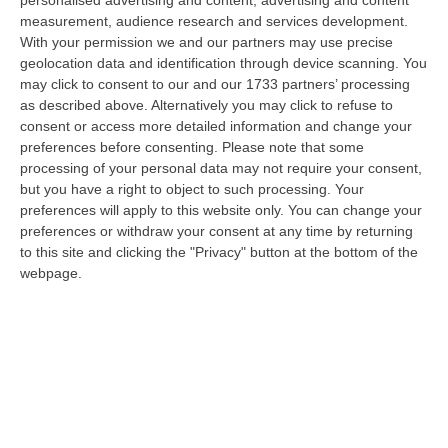
09 Agosto, 12:18
measurement, audience research and services development.
With your permission we and our partners may use precise
In Fiamme Nella Notte Il Capannone Di Un’azienda A
geolocation data and identification through device scanning. You
Montegiordano, Danni Da Oltre Un Milione Di Euro
may click to consent to our and our 1733 partners’ processing
as described above. Alternatively you may click to refuse to
“MONTEGIORDANO Un grosso incendio ha colpito questa notte un
consent or access more detailed information and change your
capannone della Sassone Tartufi, azienda di Montegiordano
preferences before consenting.
Please note that some
specializzata nella c…
processing of your personal data may not require your consent,
09 Agosto, 11:59
but you have a right to object to such processing. Your
preferences will apply to this website only. You can change your
È Morto Massimiliano Cencelli, Fu Ideatore Dell’omonimo
preferences or withdraw your consent at any time by returning
“manuale”
to this site and clicking the "Privacy" button at the bottom of the
“ROMA E’ morto a Roma ieri pomeriggio Massimiliano Cencelli, aveva 90
webpage.
anni. Funzionario della Democrazia Cristiana degli anni ’60, divenne f…
09 Agosto, 10:43
Antonino Scopelliti, Il “giudice Solo” Contro Le Mafie. L’agguato
Nel 1991 E Il Patto Tra ‘ndrangheta E Cosa Nostra
“REGGIO CALABRIA Era una calda giornata, tipica dell’estate calabrese. Il
“giudice solo”, come era stato ribattezzato, Antonino Scopelliti…