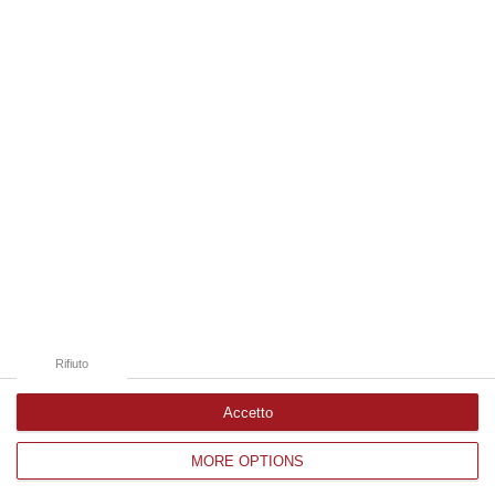
09 Agosto, 10:31
Edizioni provinciali
Catanzaro
Cosenza
Vibo Valentia
Reggio Calabria
Crotone
Rifiuto
Accetto
MORE OPTIONS
Corriere delle Calabria è una testata giornalistica di News&Com S.r.l