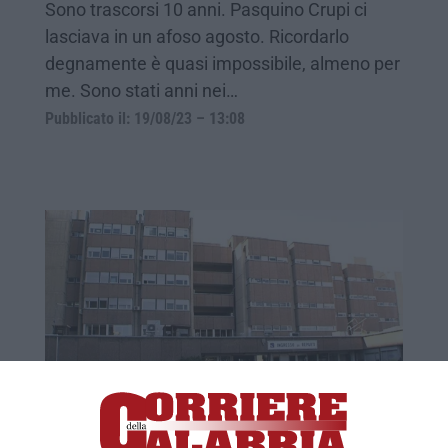
Sono trascorsi 10 anni. Pasquino Crupi ci
lasciava in un afoso agosto. Ricordarlo
degnamente è quasi impossibile, almeno per
me. Sono stati anni nei…
Pubblicato il: 19/08/23 – 13:08
L'imputata che guida l'anticorruzione
REGGIO CALABRIA Che si fa se un dirigente