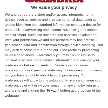
è imputato in un processo centrato su
We value your privacy
presunti appalti truccati che riguardano la
We and our
partners
store and/or access information on a
sua stessa azienda? Al Ri…
device, such as cookies and process personal data, such as
unique identifiers and standard information sent by a device for
Pubblicato il: 18/09/14 – 15:49
personalised advertising and content, advertising and content
measurement, audience research and services development.
With your permission we and our partners may use precise
geolocation data and identification through device scanning. You
ULTIME DAL CORRIERE DELLA CALABRIA
may click to consent to our and our 1733 partners’ processing
as described above. Alternatively you may click to refuse to
Discussione Sulla Proposta Di Legge Regionale Sugli Idonei Della
consent or access more detailed information and change your
Pa In Calabria
preferences before consenting.
Please note that some
“Riceviamo e pubblichiamo Noi idonei del Concorso per 54 posti della
processing of your personal data may not require your consent,
Regione Calabria siamo tra i potenziali beneficiari della proposta d…
but you have a right to object to such processing. Your
07 Agosto, 22:35
preferences will apply to this website only. You can change your
preferences or withdraw your consent at any time by returning
Basilica Dell’Immacolata Concezione Di Catanzaro, Ferro:
to this site and clicking the "Privacy" button at the bottom of the
«finanziamento Da 800 Milioni Di Euro»
webpage.
“CATANZARO «Con un importante finanziamento di 800 mila euro, si potrà
dare avvio agli attesi lavori di ristrutturazione della Basilica dell…