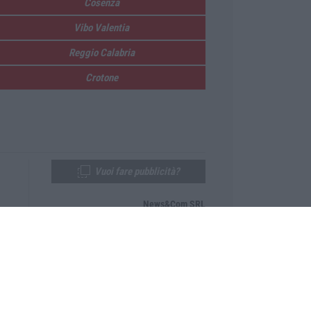
Cosenza
Vibo Valentia
Reggio Calabria
Crotone
Vuoi fare pubblicità?
News&Com SRL
Telefono:
0968-53665
Email:
newsandcom@gmail.com