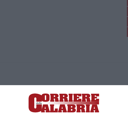
ica di News&Com S.r.l ©2012-
-2026. Tutti i diritti riservati.
ia, Lamezia Terme (CZ)
irettore responsabile Paola Militano |
Privacy