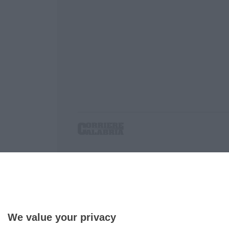
Corriere delle Calabria è una testata giornalist
P.IVA. 03199620794, Via del mare 6/G, S.Eufem
Iscrizione tribunale di Lamezia Terme 5/2011 - D
Effettua una ricerca sul Corriere delle Calabria
We value your privacy