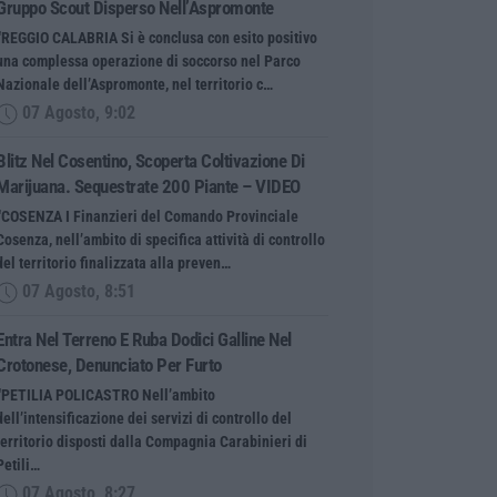
Gruppo Scout Disperso Nell’Aspromonte
“REGGIO CALABRIA Si è conclusa con esito positivo
una complessa operazione di soccorso nel Parco
Nazionale dell’Aspromonte, nel territorio c…
07 Agosto, 9:02
Blitz Nel Cosentino, Scoperta Coltivazione Di
Marijuana. Sequestrate 200 Piante – VIDEO
“COSENZA I Finanzieri del Comando Provinciale
Cosenza, nell’ambito di specifica attività di controllo
del territorio finalizzata alla preven…
07 Agosto, 8:51
Entra Nel Terreno E Ruba Dodici Galline Nel
Crotonese, Denunciato Per Furto
“PETILIA POLICASTRO Nell’ambito
dell’intensificazione dei servizi di controllo del
territorio disposti dalla Compagnia Carabinieri di
Petili…
07 Agosto, 8:27