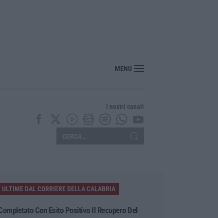
erreno e ruba dodici galline nel Crotonese, denunciato per furto
MENU
I nostri canali
ULTIME DAL CORRIERE DELLA CALABRIA
Completato Con Esito Positivo Il Recupero Del