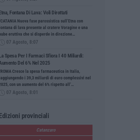
Etna, Fontana Di Lava: Voli Dirottati
“CATANIA Nuova fase parossistica sull’Etna con
fontana di lava presente al cratere Voragine e una
nube eruttiva che si disperde in direzione…
07 Agosto, 8:07
La Spesa Per I Farmaci Sfiora I 40 Miliardi:
Aumento Del 6% Nel 2025
“ROMA Cresce la spesa farmaceutica in Italia,
raggiungendo i 39,3 miliardi di euro complessivi nel
2025, con un aumento del 6% rispetto all’…
07 Agosto, 8:01
Edizioni provinciali
Catanzaro