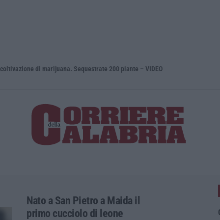
zione di marijuana. Sequestrate 200 piante – VIDEO
Entra nel t
Nato a San Pietro a Maida il
primo cucciolo di leone