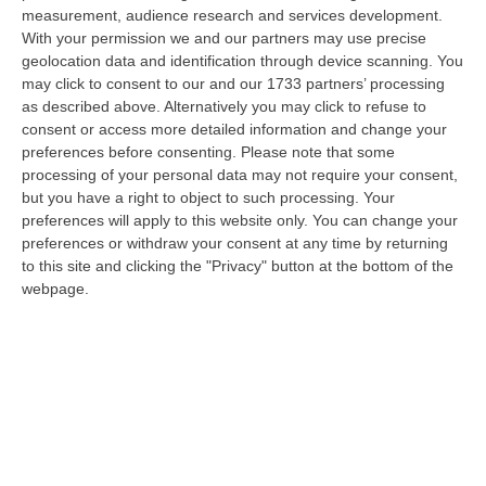
07 Agosto, 13:13
measurement, audience research and services development.
With your permission we and our partners may use precise
Propaganda Per L’Isis E Contenuti Neonazisti, Arrestato Un
geolocation data and identification through device scanning. You
16enne
may click to consent to our and our 1733 partners’ processing
as described above. Alternatively you may click to refuse to
“Un ragazzo di appena 16 anni è stato arrestato dalla Polizia con l’accusa
consent or access more detailed information and change your
di partecipazione ad associazione con finalità di terrorismo inte…
preferences before consenting.
Please note that some
07 Agosto, 13:05
processing of your personal data may not require your consent,
but you have a right to object to such processing. Your
Pitaro Vs Fiorita. La Febbre Elettorale Surriscalda Il Fronte
preferences will apply to this website only. You can change your
Progressista A Catanzaro
preferences or withdraw your consent at any time by returning
“CATANZARO Schermaglie elettorali a sinistra. A Catanzaro colpi di spillo
to this site and clicking the "Privacy" button at the bottom of the
tra due possibili candidati sindaco per il fronte progressista, l’…
webpage.
07 Agosto, 13:03
Trasporto E Smaltimento Illecito Di Rifiuti, Tre Denunce Nel
Reggino
“REGGIO CALABRIA Prosegue senza sosta l’attività di contrasto ai reati
ambientali condotta dai Carabinieri del Comando Provinciale di Reggio…
07 Agosto, 12:10