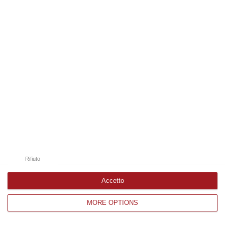
Edizioni provinciali
Catanzaro
Cosenza
Vibo Valentia
Reggio Calabria
Crotone
Rifiuto
Accetto
MORE OPTIONS
Corriere delle Calabria è una testata giornalistica di News&Com S.r.l
©2012-
-2026. Tutti i diritti riservati.