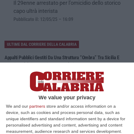
Il 29enne arrestato per l’omicidio dello storico
capo ultrà interista
Pubblicato il: 12/05/25 – 16:09
ULTIME DAL CORRIERE DELLA CALABRIA
Appalti Pubblici Gestiti Da Una Struttura “ombra” Tra Sicilia E
Reggio Calabria: 12 Misure Cautelari
“REGGIO CALABRIA Una struttura aziendale “ombra”, diretta occultamente
da un imprenditore condannato in via definitiva per concorso esterno…
06 Agosto, 11:55
We value your privacy
Reggio Calabria, Due Poliziotti Fuori Servizio Salvano Una Donna
Colta Da Un Malore In Spiaggia
We and our
partners
store and/or access information on a
device, such as cookies and process personal data, such as
“REGGIO CALABRIA Nei giorni scorsi, due poliziotti del Commissariato di
unique identifiers and standard information sent by a device for
Pubblica Sicurezza di Gioia Tauro, liberi dal servizio, sono interve…
personalised advertising and content, advertising and content
06 Agosto, 11:52
measurement, audience research and services development.