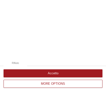
Catanzaro
Cosenza
Vibo Valentia
Reggio Calabria
Crotone
Rifiuto
Accetto
Corriere delle Calabria è una testata giornalistica di News&Com S.r.l
MORE OPTIONS
©2012-
-2026. Tutti i diritti riservati.
P.IVA. 03199620794, Via del mare 6/G, S.Eufemia, Lamezia Terme
(CZ)
Iscrizione tribunale di Lamezia Terme 5/2011 - Direttore