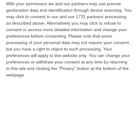
With your permission we and our partners may use precise
Musica In Lutto, Morto A 86 Anni Il Cantautore Francesco Guccini
geolocation data and identification through device scanning. You
“È morto Francesco Guccini, uno dei più grandi cantautori italiani. Il
may click to consent to our and our 1731 partners’ processing
“Maestrone” si è spento questa mattina a Pavana, sull’Appennino tosco…
as described above. Alternatively you may click to refuse to
consent or access more detailed information and change your
06 Agosto, 11:22
preferences before consenting.
Please note that some
processing of your personal data may not require your consent,
Gelato, In Calabria Le Famiglie Spendono 60 Milioni L’anno
but you have a right to object to such processing. Your
“CATANZARO Le famiglie calabresi spendono ogni anno circa 60 milioni
preferences will apply to this website only. You can change your
di euro per acquistare gelati e oltre sette laboratori su dieci presen…
preferences or withdraw your consent at any time by returning
06 Agosto, 11:21
to this site and clicking the "Privacy" button at the bottom of the
webpage.
Nardi: Pubblicato Il Bando Per L’appalto Di Oltre 4 Mln Per La
Messa In Sicurezza Del Fiume Crati
“CATANZARO Prende il via l’ulteriore fase di affidamento degli interventi
per la messa in sicurezza e il ripristino dell’officiosità idrauli…
06 Agosto, 10:42
Edizioni provinciali