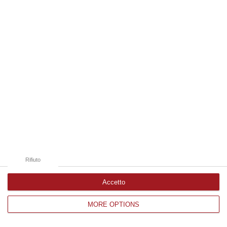
Edizioni provinciali
Catanzaro
Cosenza
Vibo Valentia
Reggio Calabria
Crotone
Rifiuto
Accetto
MORE OPTIONS
Corriere delle Calabria è una testata giornalistica di News&Com S.r.l
©2012-
-2026. Tutti i diritti riservati.