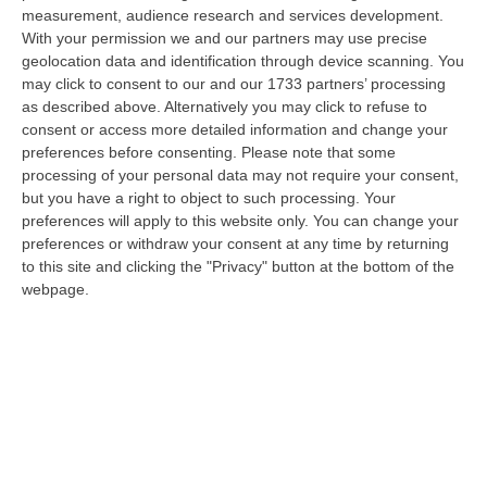
08 Agosto, 12:29
measurement, audience research and services development.
With your permission we and our partners may use precise
Elettricista Morto Folgorato A Calanna, Disposta L’autopsia:
geolocation data and identification through device scanning. You
Sequestrato Il Furgone Della Ditta
may click to consent to our and our 1733 partners’ processing
as described above. Alternatively you may click to refuse to
“REGGIO CALABRIA La Procura della Repubblica di Reggio Calabria ha
consent or access more detailed information and change your
disposto l’autopsia sul corpo di Antonino Fabio Calabrò, l’elettricista d…
preferences before consenting.
Please note that some
08 Agosto, 12:09
processing of your personal data may not require your consent,
but you have a right to object to such processing. Your
Cresce L’attesa Per La XXV Festa Nazionale Dello Stocco Di
preferences will apply to this website only. You can change your
Cittanova
preferences or withdraw your consent at any time by returning
“CITTANOVA E’ già iniziato il conto alla rovescia in vista della XXV Festa
to this site and clicking the "Privacy" button at the bottom of the
Nazionale dello Stocco di Cittanova. Il celebre evento dell’estat…
webpage.
08 Agosto, 11:40
Vinitaly A Reggio Calabria, Cisl E Fai Cisl: «Occasione Di Grande
Rilievo Per Il Territorio»
“REGGIO CALABRIA L’approdo di Vinitaly a Reggio Calabria rappresenta
un’occasione di grande rilievo per il territorio metropolitano e per l’…
08 Agosto, 11:04