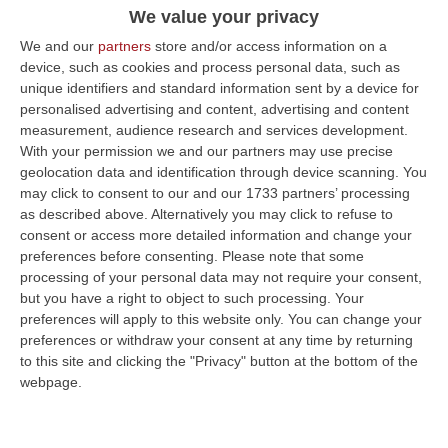
comunità rom a Catanzaro, una denuncia
We value your privacy
per favoreggiamento
We and our
partners
store and/or access information on a
Bevilacqua arrestato dopo un tentativo di
device, such as cookies and process personal data, such as
fuga, era da un parente. Giovedì la sparatoria
unique identifiers and standard information sent by a device for
personalised advertising and content, advertising and content
e la morte del cognato Antonio Morelli
measurement, audience research and services development.
Pubblicato il: 15/05/23 – 11:49
With your permission we and our partners may use precise
geolocation data and identification through device scanning. You
may click to consent to our and our 1733 partners’ processing
as described above. Alternatively you may click to refuse to
consent or access more detailed information and change your
preferences before consenting.
Please note that some
processing of your personal data may not require your consent,
but you have a right to object to such processing. Your
preferences will apply to this website only. You can change your
preferences or withdraw your consent at any time by returning
to this site and clicking the "Privacy" button at the bottom of the
webpage.
Sospettato di aver ucciso il cognato a