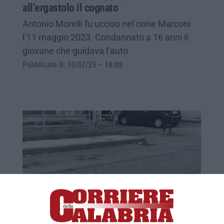
all’ergastolo il cognato
Antonio Morelli fu ucciso nel rione Marconi
l’11 maggio 2023. Condannato a 16 anni il
giovane che guidava l’auto
Pubblicato il: 10/07/25 – 18:08
Il presunto omicida “ospite” della