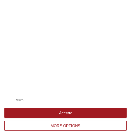
06 Agosto, 19:49
Edizioni provinciali
Catanzaro
Cosenza
Vibo Valentia
Reggio Calabria
Crotone
Rifiuto
Accetto
MORE OPTIONS