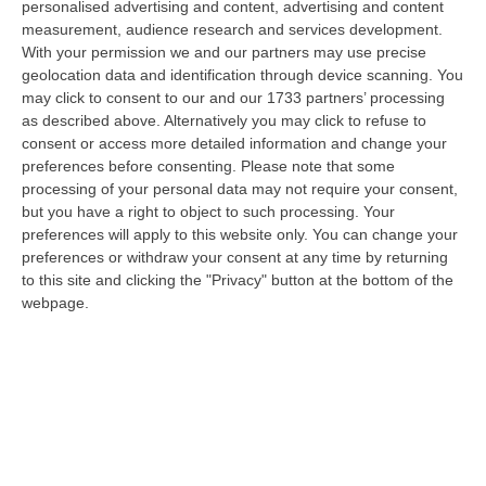
personalised advertising and content, advertising and content
laurea magistrale in Medicina e Chirurgia, Odontoiatria e Protesi den…
measurement, audience research and services development.
06 Agosto, 20:49
With your permission we and our partners may use precise
geolocation data and identification through device scanning. You
La Rivista “America Journals” Celebra Lo Stilista Anton Giulio
may click to consent to our and our 1733 partners’ processing
Grande
as described above. Alternatively you may click to refuse to
“«Rinomato per la sua impeccabile maestria artigianale e la sua
consent or access more detailed information and change your
creatività visionaria, ha trasformato la moda italiana in un’espressione
preferences before consenting.
Please note that some
dur…
processing of your personal data may not require your consent,
06 Agosto, 20:48
but you have a right to object to such processing. Your
preferences will apply to this website only. You can change your
Dai Piani Per Il Rischio Sismico Al Welfare, I Provvedimenti
preferences or withdraw your consent at any time by returning
Approvati Dalla Giunta Regionale
to this site and clicking the "Privacy" button at the bottom of the
webpage.
“CATANZARO La Giunta della Regione Calabria, nella seduta odierna, su
proposta del presidente Roberto Occhiuto, ha approvato il nuovo Protoc…
06 Agosto, 20:03
Reggio Calabria, Bernini In Visita Alla Mediterranea: «Qui La
Facoltà Di Medicina? Valuteremo La Domanda»
“REGGIO CALABRIA La ministra dell’Università e della ricerca Anna Maria
Bernini ha visitato oggi la Mediterranea di Reggio Calabria, accompa…