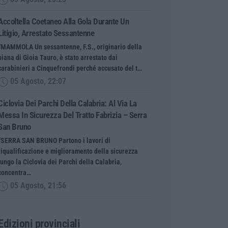
Accoltella Coetaneo Alla Gola Durante Un
Litigio, Arrestato Sessantenne
“MAMMOLA Un sessantenne, F.S., originario della
piana di Gioia Tauro, è stato arrestato dai
carabinieri a Cinquefrondi perché accusato del t…
05 Agosto, 22:07
Ciclovia Dei Parchi Della Calabria: Al Via La
Messa In Sicurezza Del Tratto Fabrizia – Serra
San Bruno
“SERRA SAN BRUNO Partono i lavori di
riqualificazione e miglioramento della sicurezza
lungo la Ciclovia dei Parchi della Calabria,
concentra…
05 Agosto, 21:56
Edizioni provinciali