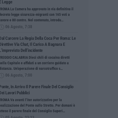
È Legge
“ROMA La Camera ha approvato in via definitiva il
decreto legge sicurezza-migranti con 165 voti a
favore e 80 contro. Nel contenuto, introdu…
06 Agosto, 7:38
Dal Carcere La Regia Della Coca Per Roma: Le
Direttive Via Chat, Il Carico A Bagnara E
L’imprevisto Dell’incidente
“REGGIO CALABRIA Dieci chili di cocaina diretti
nella Capitale e affidati a un corriere guidato a
distanza. Un’operazione di narcotraffico s…
06 Agosto, 7:00
Ponte, In Arrivo Il Parere Finale Del Consiglio
Dei Lavori Pubblici
“ROMA Va avanti l’iter autorizzativo per la
realizzazione del Ponte sullo Stretto. Per domani è
atteso il parere finale del Consiglio Superi…
05 Agosto, 23:23