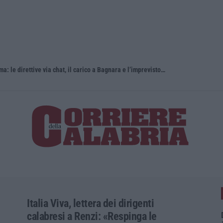
Dal carcere la regia della coca per Roma: le direttive via chat, il carico a Bagnara e l’imprevisto dell’incidente
Ponte, in a
Italia Viva, lettera dei dirigenti
calabresi a Renzi: «Respinga le