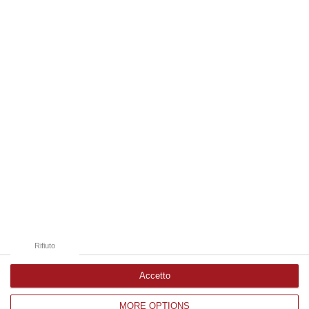
Compre…
06 Agosto, 22:18
Edizioni provinciali
Catanzaro
Cosenza
Vibo Valentia
Reggio Calabria
Crotone
Rifiuto
Accetto
MORE OPTIONS