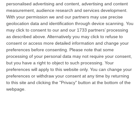
07 Agosto, 6:32
personalised advertising and content, advertising and content
measurement, audience research and services development.
Stabilimenti Balneari Al Setaccio Della Gdf Nel Crotonese:
With your permission we and our partners may use precise
geolocation data and identification through device scanning. You
Accertati Ampliamenti Abusivi E Carenze Igieniche
may click to consent to our and our 1733 partners’ processing
“CROTONE Nell’ambito di una serie di attività disposte dal Reparto
as described above. Alternatively you may click to refuse to
Operativo Aeronavale di Vibo Valentia finalizzate alla tutela del
consent or access more detailed information and change your
demanio…
preferences before consenting.
Please note that some
07 Agosto, 6:18
processing of your personal data may not require your consent,
but you have a right to object to such processing. Your
Calabria, Nasce Il “Circuito Dell’ospitalità E Dell’offerta Ricettiva”:
preferences will apply to this website only. You can change your
Una Rete Del Turismo Di Qualità
preferences or withdraw your consent at any time by returning
to this site and clicking the "Privacy" button at the bottom of the
“CATANZARO La Regione Calabria punta a consolidare il suo nuovo
webpage.
posizionamento turistico con uno strumento che premia la qualità
dell’accogl…
07 Agosto, 6:10
Sistema Bibliotecario Vibonese, La Dura Replica Di Soriano E
Romeo: «Il Fallimento È Di Chi Ha Staccato La Spina»
“VIBO VALENTIA «In queste ore si stanno susseguendo dichiarazioni e
prese di posizione sul futuro del Sistema Bibliotecario Vibonese.