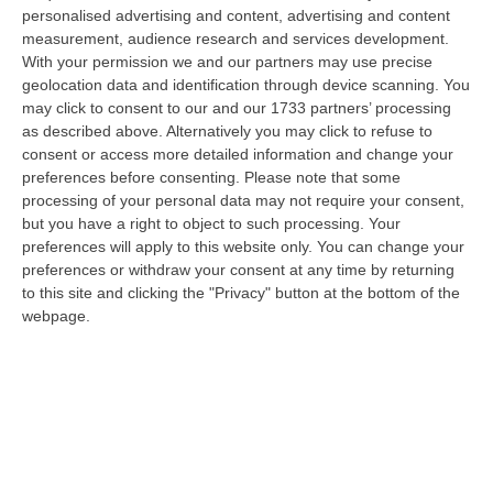
Uniti di revocare il blocco navale e le sanzioni contro l’Iran, di…
personalised advertising and content, advertising and content
measurement, audience research and services development.
08 Agosto, 19:27
With your permission we and our partners may use precise
geolocation data and identification through device scanning. You
Diamante, Ecco L’ordinanza Sul Divieto Per I 14enni In Strada
may click to consent to our and our 1733 partners’ processing
Senza Accompagnamento
as described above. Alternatively you may click to refuse to
“DIAMANTE (COSENZA) Tutela dei minori, contrasto ai fenomeni di
consent or access more detailed information and change your
disagio e devianza minorile, sicurezza e decoro urbano, fruizione serena
preferences before consenting.
Please note that some
del…
processing of your personal data may not require your consent,
08 Agosto, 18:40
but you have a right to object to such processing. Your
preferences will apply to this website only. You can change your
La Denuncia Di Si-Avs Calabria: «Bloccate In Mezzo Al Mare Oltre
preferences or withdraw your consent at any time by returning
500 Persone Dirette Al Corteo No Ponte»
to this site and clicking the "Privacy" button at the bottom of the
webpage.
“LAMEZIA TERME Il segretario regionale Sinistra Italiana Avs
della Calabria, Fernando Pignataro, in una nota ha segnala il ritardo con
il q…
08 Agosto, 18:25
Incidente Coinvolge Tre Auto Sull’A2: Due Feriti E Traffico
Rallentato Tra Altilia Grimaldi E San Mango