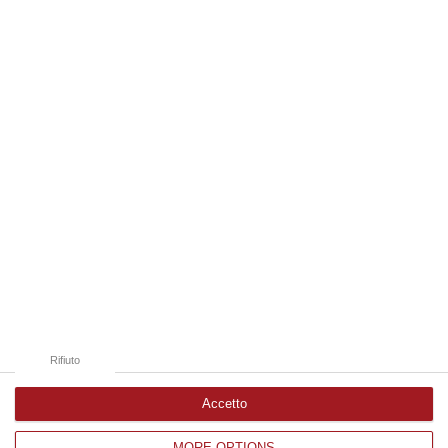
“LAMEZIA TERME A causa di un incidente che ha visto il coinvolgimento
di tre veicoli e il ferimento di due persone, si sono registrati oggi…
08 Agosto, 18:15
Edizioni provinciali
Catanzaro
Cosenza
Vibo Valentia
Reggio Calabria
Crotone
Rifiuto
Accetto
MORE OPTIONS