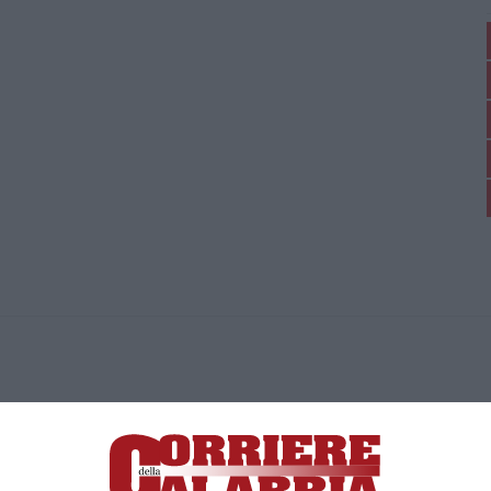
ica di News&Com S.r.l ©2012-
-2026. Tutti i diritti riservati.
ia, Lamezia Terme (CZ)
irettore responsabile Paola Militano |
Privacy