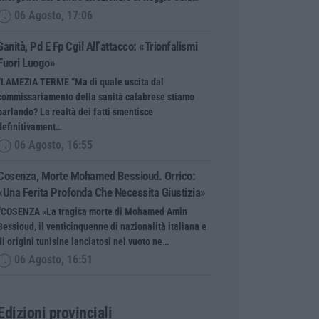
06 Agosto, 17:06
Sanità, Pd E Fp Cgil All’attacco: «Trionfalismi
Fuori Luogo»
“LAMEZIA TERME “Ma di quale uscita dal
commissariamento della sanità calabrese stiamo
parlando? La realtà dei fatti smentisce
definitivament…
06 Agosto, 16:55
Cosenza, Morte Mohamed Bessioud. Orrico:
«Una Ferita Profonda Che Necessita Giustizia»
“COSENZA «La tragica morte di Mohamed Amin
Bessioud, il venticinquenne di nazionalità italiana e
di origini tunisine lanciatosi nel vuoto ne…
06 Agosto, 16:51
Edizioni provinciali