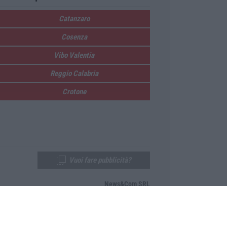
Catanzaro
Cosenza
Vibo Valentia
Reggio Calabria
Crotone
Vuoi fare pubblicità?
News&Com SRL
Telefono:
0968-53665
Email:
newsandcom@gmail.com