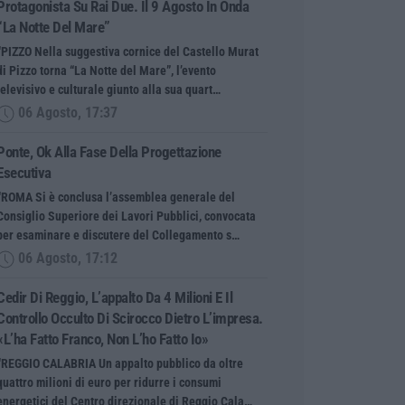
Protagonista Su Rai Due. Il 9 Agosto In Onda
“La Notte Del Mare”
“PIZZO Nella suggestiva cornice del Castello Murat
di Pizzo torna “La Notte del Mare”, l’evento
televisivo e culturale giunto alla sua quart…
06 Agosto, 17:37
Ponte, Ok Alla Fase Della Progettazione
Esecutiva
“ROMA Si è conclusa l’assemblea generale del
Consiglio Superiore dei Lavori Pubblici, convocata
per esaminare e discutere del Collegamento s…
06 Agosto, 17:12
Cedir Di Reggio, L’appalto Da 4 Milioni E Il
Controllo Occulto Di Scirocco Dietro L’impresa.
«L’ha Fatto Franco, Non L’ho Fatto Io»
“REGGIO CALABRIA Un appalto pubblico da oltre
quattro milioni di euro per ridurre i consumi
energetici del Centro direzionale di Reggio Cala…