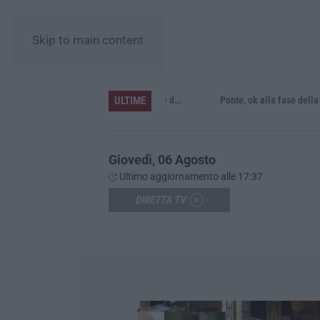
Skip to main content
ULTIME
L’Orchestra Filarmonica della Calabria protagonista su Rai Due. Il 9 Agosto in onda “La Notte del Mare”
Ponte, ok alla fase della progettazion
Giovedì, 06 Agosto
Ultimo aggiornamento alle 17:37
DIRETTA TV