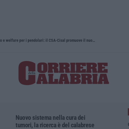
Regione Calabria, buono pasto a 8 euro e welfare per i pendolari: il CSA-Cisal promuove il nuovo contratto integrativo
Esodo estiv
Nuovo sistema nella cura dei
tumori, la ricerca è del calabrese