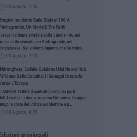
08 Agosto, 7:45
Tragico Incidente Sulla Statale 106 A
Pietragrande, Un Morto E Tre Feriti
“Grave incidente stradale sulla Statale 106, nei
pressi dello svincolo per Pietragrande, nel
Catanzarese. Nel violento impatto, che ha coinv…
08 Agosto, 7:13
’Ndrangheta, Cellule Calabresi Nel Nuovo Hub
Africano Della Cocaina: Il Senegal Crocevia
Verso L’Europa
“LAMEZIA TERME Il controllo parte dai porti
dell’America Latina, attraversa l’Atlantico, fa tappa
lungo le coste dell’Africa occidentale e p…
08 Agosto, 6:55
Edizioni provinciali