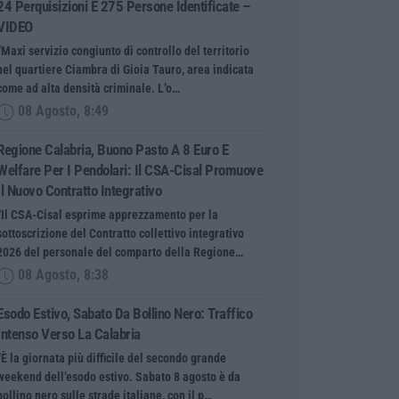
24 Perquisizioni E 275 Persone Identificate –
VIDEO
“Maxi servizio congiunto di controllo del territorio
nel quartiere Ciambra di Gioia Tauro, area indicata
come ad alta densità criminale. L’o…
08 Agosto, 8:49
Regione Calabria, Buono Pasto A 8 Euro E
Welfare Per I Pendolari: Il CSA-Cisal Promuove
Il Nuovo Contratto Integrativo
“Il CSA-Cisal esprime apprezzamento per la
sottoscrizione del Contratto collettivo integrativo
2026 del personale del comparto della Regione…
08 Agosto, 8:38
Esodo Estivo, Sabato Da Bollino Nero: Traffico
Intenso Verso La Calabria
“È la giornata più difficile del secondo grande
weekend dell’esodo estivo. Sabato 8 agosto è da
bollino nero sulle strade italiane, con il p…