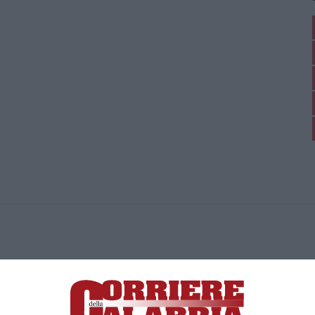
ica di News&Com S.r.l ©2012-
-2026. Tutti i diritti riservati.
ia, Lamezia Terme (CZ)
irettore responsabile Paola Militano |
Privacy