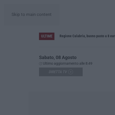
Skip to main content
ULTIME
Gioia Tauro, blitz ad alto impatto alla Ciambra: 24 perquisizioni e 275 persone identificate – VIDEO
Sabato, 08 Agosto
Ultimo aggiornamento alle 8:49
DIRETTA TV