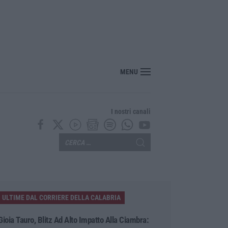
o, sabato da bollino nero: traffico intenso verso la Calabria
MENU
I nostri canali
ULTIME DAL CORRIERE DELLA CALABRIA
Gioia Tauro, Blitz Ad Alto Impatto Alla Ciambra: