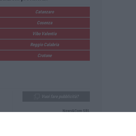
Catanzaro
Cosenza
Vibo Valentia
Reggio Calabria
Crotone
Vuoi fare pubblicità?
News&Com SRL
Telefono:
0968-53665
Email:
newsandcom@gmail.com