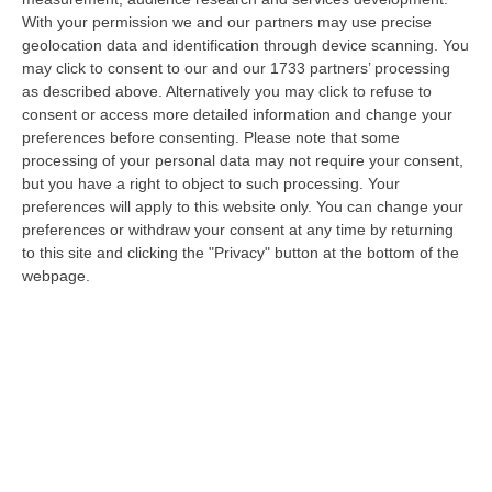
With your permission we and our partners may use precise
Meteo, Ondata Di Caldo Estremo Fino A Ferragosto
geolocation data and identification through device scanning. You
“Nella giornata di oggi ancora temporali, in alcuni casi molto intensi, sui
may click to consent to our and our 1733 partners’ processing
rilievi di Alpi e Appennini, e in locale estensione fin verso le…
as described above. Alternatively you may click to refuse to
09 Agosto, 15:10
consent or access more detailed information and change your
preferences before consenting.
Please note that some
Razionalizzazione Della Spesa Sanitaria E Acquisti Sotto Controllo.
processing of your personal data may not require your consent,
La Strategia “anti-Sprechi” Della Regione
but you have a right to object to such processing. Your
preferences will apply to this website only. You can change your
“CATANZARO La razionalizzazione della spesa sanitaria passa dalla
preferences or withdraw your consent at any time by returning
centralizzazione degli acquisti. È una delle direttrici individuate dalla…
to this site and clicking the "Privacy" button at the bottom of the
09 Agosto, 14:37
webpage.
Un’altra Tragedia Sulle Strade Vibonesi, Incidente Tra Zambrone E
Briatico: Muore Una Donna, Diversi Feriti
“VIBO VALENTIA Ancora sangue sulle strade vibonesi. Questa mattina un
altro tragico incidente è avvenuto sulla ex statale 522 tra Zambrone e…
09 Agosto, 13:34