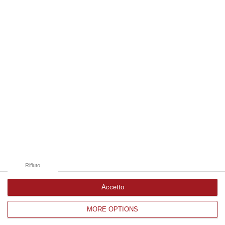
09 Agosto, 19:00
Edizioni provinciali
Catanzaro
Cosenza
Vibo Valentia
Reggio Calabria
Crotone
Rifiuto
Accetto
MORE OPTIONS
Corriere delle Calabria è una testata giornalistica di News&Com S.r.l