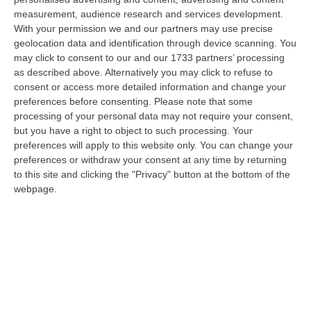
a Reggio Calabria la ministra del lavoro Marina Elvira Calderone. «…
measurement, audience research and services development.
09 Agosto, 20:31
With your permission we and our partners may use precise
geolocation data and identification through device scanning. You
Lavori Al Calopinace, Pititto (Cgil): «Il Caldo Non Ha Colore
may click to consent to our and our 1733 partners’ processing
Politico, Le Regole Valgono Per Tutti Anche Per Il Sindaco»
as described above. Alternatively you may click to refuse to
consent or access more detailed information and change your
“REGGIO CALABRIA “In Calabria, di fronte alle temperature estreme e ai
preferences before consenting.
Please note that some
rischi connessi allo stress termico, è stata adottata – ricorda il Se…
processing of your personal data may not require your consent,
09 Agosto, 20:12
but you have a right to object to such processing. Your
preferences will apply to this website only. You can change your
Un’altra Settimana Di Caldo, Sarà Un Ferragosto A 40 Gradi
preferences or withdraw your consent at any time by returning
“ROMA Breve tregua temporalesca, poi caldo intenso per la settimana di
to this site and clicking the "Privacy" button at the bottom of the
Ferragosto, quando si raggiungeranno i 38-39 gradi in diverse città…
webpage.
09 Agosto, 19:25
Se Il Turismo Delle Radici È Anche Musica: L’11 A San Lucido La
Performance “La Leggenda Di Cilla E I Racconti Del Mare”
“SAN LUCIDO La performance de “La leggenda di Cilla e I racconti del
mare”, l’opera composta dal maestro Maurizio Dones incentrata sulla
cel…