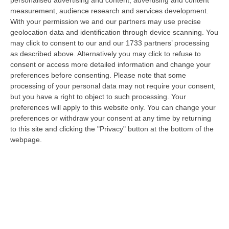
a Reggio Calabria la ministra del lavoro Marina Elvira Calderone. «…
measurement, audience research and services development.
09 Agosto, 20:31
With your permission we and our partners may use precise
geolocation data and identification through device scanning. You
Lavori Al Calopinace, Pititto (Cgil): «Il Caldo Non Ha Colore
may click to consent to our and our 1733 partners’ processing
Politico, Le Regole Valgono Per Tutti Anche Per Il Sindaco»
as described above. Alternatively you may click to refuse to
consent or access more detailed information and change your
“REGGIO CALABRIA “In Calabria, di fronte alle temperature estreme e ai
preferences before consenting.
Please note that some
rischi connessi allo stress termico, è stata adottata – ricorda il Se…
processing of your personal data may not require your consent,
09 Agosto, 20:12
but you have a right to object to such processing. Your
preferences will apply to this website only. You can change your
Un’altra Settimana Di Caldo, Sarà Un Ferragosto A 40 Gradi
preferences or withdraw your consent at any time by returning
“ROMA Breve tregua temporalesca, poi caldo intenso per la settimana di
to this site and clicking the "Privacy" button at the bottom of the
Ferragosto, quando si raggiungeranno i 38-39 gradi in diverse città…
webpage.
09 Agosto, 19:25
Se Il Turismo Delle Radici È Anche Musica: L’11 A San Lucido La
Performance “La Leggenda Di Cilla E I Racconti Del Mare”
“SAN LUCIDO La performance de “La leggenda di Cilla e I racconti del
mare”, l’opera composta dal maestro Maurizio Dones incentrata sulla
cel…