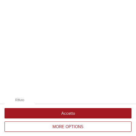
09 Agosto, 19:00
Edizioni provinciali
Catanzaro
Cosenza
Vibo Valentia
Reggio Calabria
Crotone
Rifiuto
Accetto
MORE OPTIONS
Corriere delle Calabria è una testata giornalistica di News&Com S.r.l