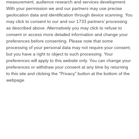
measurement, audience research and services development.
07 Agosto, 22:02
With your permission we and our partners may use precise
geolocation data and identification through device scanning. You
Renzi: «Conte? Sarebbe Delittuoso Vannaccizzare La Coalizione»
may click to consent to our and our 1733 partners’ processing
“ROMA «Conte sta giocando la sua partita, vedremo se le primarie si
as described above. Alternatively you may click to refuse to
faranno, quando e con che formato, se a due Conte-Schlein o se ci
consent or access more detailed information and change your
sarann…
preferences before consenting.
Please note that some
07 Agosto, 21:35
processing of your personal data may not require your consent,
but you have a right to object to such processing. Your
Meteo, Altri 10 Giorni Di Caldo Estremo
preferences will apply to this website only. You can change your
preferences or withdraw your consent at any time by returning
“ROMA La tregua varrà fino a domani: dopo il record di ieri con il bollino
to this site and clicking the "Privacy" button at the bottom of the
rosso per tutte le 27 città monitorate e oggi con 26 allerte mass…
webpage.
07 Agosto, 20:33
Torna In Calabria: OSM Cerca Professionisti Calabresi Che Vivono
Al Nord E Che Hanno Voglia Di Rientrare Nella Terra Di Origine
“Se per anni lasciare la Calabria è stata una scelta quasi obbligata oggi è
possibile fare un’inversione di marcia grazie ad OSM Centro Cala…
07 Agosto, 20:24