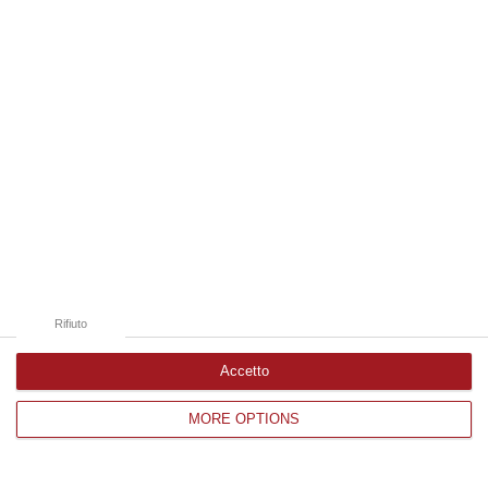
Edizioni provinciali
Catanzaro
Cosenza
Vibo Valentia
Reggio Calabria
Crotone
Rifiuto
Accetto
MORE OPTIONS
Corriere delle Calabria è una testata giornalistica di News&Com S.r.l
©2012-
-2026. Tutti i diritti riservati.
P.IVA. 03199620794, Via del mare 6/G, S.Eufemia, Lamezia Terme