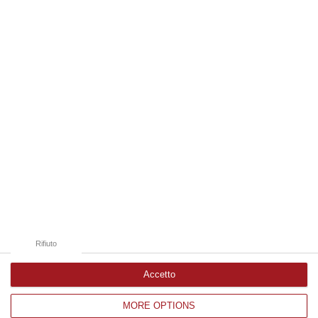
09 Agosto, 20:31
Edizioni provinciali
Catanzaro
Cosenza
Vibo Valentia
Reggio Calabria
Crotone
Rifiuto
Accetto
MORE OPTIONS