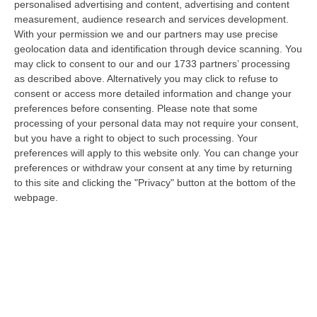
personalised advertising and content, advertising and content
sicurezza vittima di un violento pestaggio avvenuto sulla costa tirrenica
measurement, audience research and services development.
c…
With your permission we and our partners may use precise
10 Agosto, 7:16
geolocation data and identification through device scanning. You
may click to consent to our and our 1733 partners’ processing
Quando Il Bosco Resta Solo
as described above. Alternatively you may click to refuse to
“La Calabria brucia d’estate, ma il fuoco comincia quando le montagne si
consent or access more detailed information and change your
spopolano, quando le campagne vengono abbandonate, quando nei
preferences before consenting.
Please note that some
bosch…
processing of your personal data may not require your consent,
10 Agosto, 7:00
but you have a right to object to such processing. Your
preferences will apply to this website only. You can change your
Statale 106 Senza Pace: Traffico In Tilt Nel Tratto Cosentino Per
preferences or withdraw your consent at any time by returning
to this site and clicking the "Privacy" button at the bottom of the
Un Tir In Fiamme In Galleria
webpage.
“COSENZA Non bastavano gli incidenti, ecco i mezzi in fiamme: oggi un
Tir ha preso fuoco sulla statale 106 nella nuova galleria del terzo me…
09 Agosto, 21:50
Vinitaly And The City, Calderone: «La Calabria Dimostra Vivacità
Imprenditoriale E Crescita Occupazionale»
“REGGIO CALABRIA Arriva puntuale all’area talk del Vinitaly and the city
a Reggio Calabria la ministra del lavoro Marina Elvira Calderone. «…