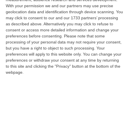
With your permission we and our partners may use precise
Meteo, Ondata Di Caldo Estremo Fino A Ferragosto
geolocation data and identification through device scanning. You
“Nella giornata di oggi ancora temporali, in alcuni casi molto intensi, sui
may click to consent to our and our 1733 partners’ processing
rilievi di Alpi e Appennini, e in locale estensione fin verso le…
as described above. Alternatively you may click to refuse to
09 Agosto, 15:10
consent or access more detailed information and change your
preferences before consenting.
Please note that some
Razionalizzazione Della Spesa Sanitaria E Acquisti Sotto Controllo.
processing of your personal data may not require your consent,
La Strategia “anti-Sprechi” Della Regione
but you have a right to object to such processing. Your
preferences will apply to this website only. You can change your
“CATANZARO La razionalizzazione della spesa sanitaria passa dalla
preferences or withdraw your consent at any time by returning
centralizzazione degli acquisti. È una delle direttrici individuate dalla…
to this site and clicking the "Privacy" button at the bottom of the
09 Agosto, 14:37
webpage.
Un’altra Tragedia Sulle Strade Vibonesi, Incidente Tra Zambrone E
Briatico: Muore Una Donna, Diversi Feriti
“VIBO VALENTIA Ancora sangue sulle strade vibonesi. Questa mattina un
altro tragico incidente è avvenuto sulla ex statale 522 tra Zambrone e…
09 Agosto, 13:34